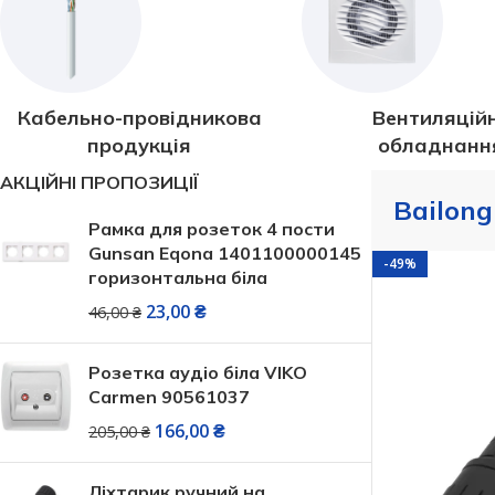
Кабельно-провідникова
Вентиляцій
продукція
обладнанн
АКЦІЙНІ ПРОПОЗИЦІЇ
Bailong
Рамка для розеток 4 пости
Gunsan Eqona 1401100000145
-49%
горизонтальна біла
23,00
₴
46,00
₴
Розетка аудіо біла VIKO
Carmen 90561037
166,00
₴
205,00
₴
СВІТЛОДІОДНІ ЛАМПИ
СВІТИЛЬНИКИ
Ліхтарик ручний на