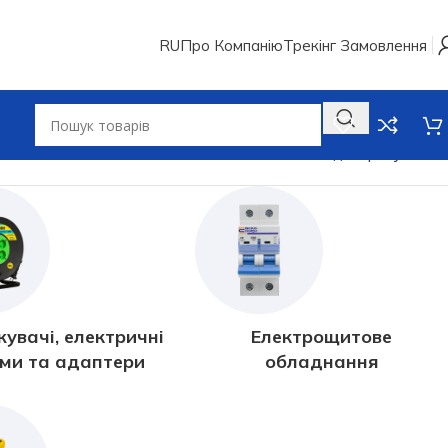
RU
Про Компанію
Трекінг Замовлення
Показано один результат
увачі, електричні
Електрощитове
єми та адаптери
обладнання