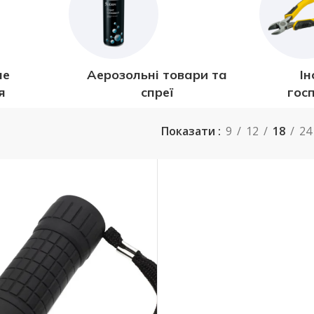
не
Аерозольні товари та
Ін
я
спреї
гос
Показати
9
12
18
24
НАСТІЛЬНІ ЛАМПИ