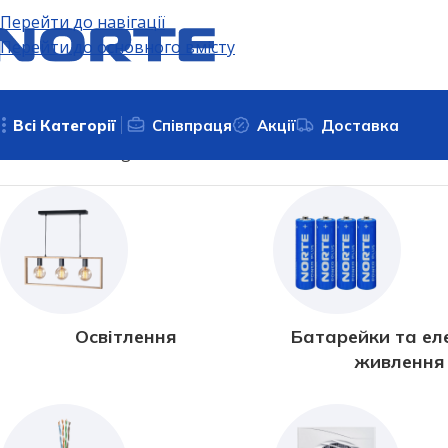
Перейти до навігації
Перейти до основного вмісту
Всі Категорії
Співпраця
Акції
Доставка
Головна
Bailong
Освітлення
Батарейки та ел
живлення