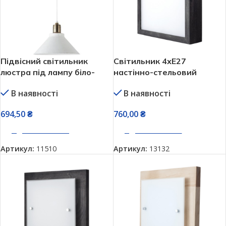
Підвісний світильник
Світильник 4хЕ27
люстра під лампу біло-
настінно-стельовий
золотий Е27 Vesta Light
графіт 31,5х31,5 см Vesta
В наявності
В наявності
Attic 62121
66382
694,50
₴
760,00
₴
ДОДАТИ В КОШИК
ДОДАТИ В КОШИК
Артикул:
11510
Артикул:
13132