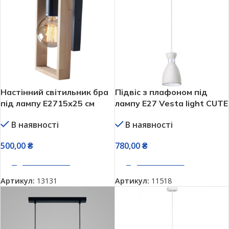
Настінний світильник бра
Підвіс з плафоном під
під лампу E2715х25 см
лампу Е27 Vesta light CUTE
Vesta Wooden Frame
світильник стельовий з
В наявності
В наявності
натуральне дерево
регулюванням висоти
люстра біла
500,00
₴
780,00
₴
ДОДАТИ В КОШИК
ДОДАТИ В КОШИК
Артикул:
13131
Артикул:
11518