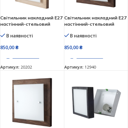
Світильник накладний Е27
Світильник накладний Е27
настінний-стельовий
настінний-стельовий
Vesta натуральне дерево
Vesta натуральне дерево
В наявності
В наявності
(28882 nature)
28882 brown
850,00
₴
850,00
₴
ДОДАТИ В КОШИК
ДОДАТИ В КОШИК
Артикул:
20202
Артикул:
12940