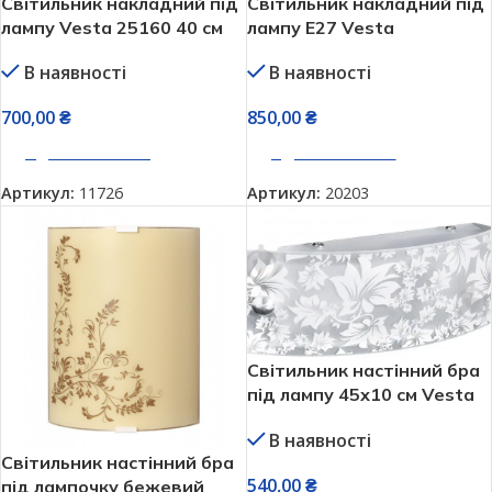
Світильник накладний під
Світильник накладний під
лампу Vesta 25160 40 см
лампу Е27 Vesta
цоколь Е27
натуральне дерево 28882
В наявності
В наявності
graphite
700,00
₴
850,00
₴
ДОДАТИ В КОШИК
ДОДАТИ В КОШИК
Артикул:
11726
Артикул:
20203
Світильник настінний бра
під лампу 45х10 см Vesta
38282
В наявності
Світильник настінний бра
540,00
₴
під лампочку бежевий