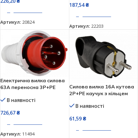
226,20
₴
187,54
₴
ДОДАТИ В КОШИК
ДОДАТИ В КОШИК
Артикул:
20824
Артикул:
22203
Електрична вилка силова
Силова вилка 16А кутова
63А переносна 3Р+РЕ
2P+PE каучук з кільцем
АСКО A0080010008
В наявності
АСКО A0250010016
В наявності
726,67
₴
61,59
₴
ДОДАТИ В КОШИК
ДОДАТИ В КОШИК
Артикул:
11494