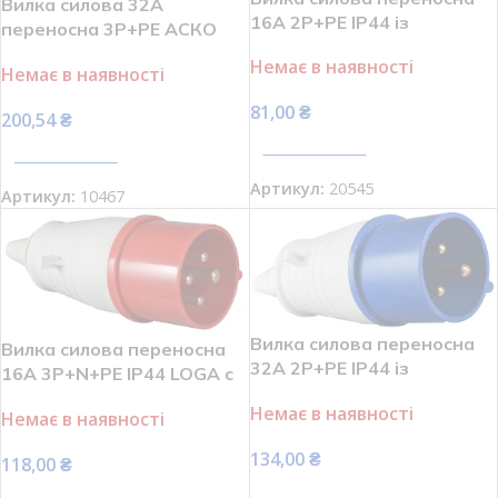
Вилка силова 32А
16А 2Р+РЕ IP44 із
переносна 3Р+РЕ АСКО
заземленням Loga
A0080010005
Немає в наявності
Немає в наявності
81,00
₴
200,54
₴
ПЕРЕГЛЯНУТИ
ПЕРЕГЛЯНУТИ
Артикул:
20545
Артикул:
10467
Вилка силова переносна
Вилка силова переносна
32А 2Р+РЕ IP44 із
16А 3Р+N+РЕ IP44 LOGA c
заземленням Loga
з/з
Немає в наявності
Немає в наявності
134,00
₴
118,00
₴
ПЕРЕГЛЯНУТИ