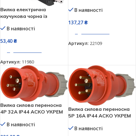
UCombi A0080010106
Вилка електрична
В наявності
каучукова чорна із
137,27
₴
заземленням Mono Electric
В наявності
170010102705
ДОДАТИ В КОШИК
53,40
₴
Артикул:
22109
ДОДАТИ В КОШИК
Артикул:
11980
Вилка силова переносна
Вилка силова переносна
4P 32А IP44 АСКО УКРЕМ
5P 16А IP44 АСКО УКРЕМ
UCombi A0080010107
UCombi A0080010112
В наявності
В наявності