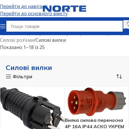
Перейти до навігації
Перейти до основного вмісту
Головна
Подовжувачі, електричні розʼєми та адаптери
Силові розʼєми
Силові вилки
Показано 1–18 із 25
Силові вилки
Фільтри
Вилка силова переносна
4P 16А IP44 АСКО УКРЕМ