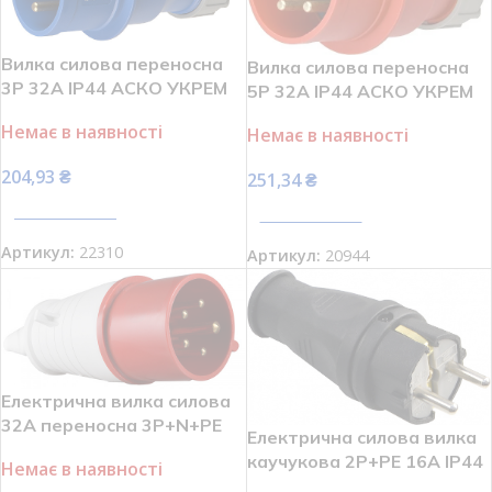
Вилка силова переносна
Вилка силова переносна
3P 32А IP44 АСКО УКРЕМ
5P 32А IP44 АСКО УКРЕМ
UCombi A0080010102
UCombi A0080010113
Немає в наявності
Немає в наявності
204,93
₴
251,34
₴
ПЕРЕГЛЯНУТИ
ПЕРЕГЛЯНУТИ
Артикул:
22310
Артикул:
20944
Електрична вилка силова
32А переносна 3Р+N+РЕ
Електрична силова вилка
АСКО A0080010006
каучукова 2Р+PE 16А IP44
Немає в наявності
АСКО A0250010001