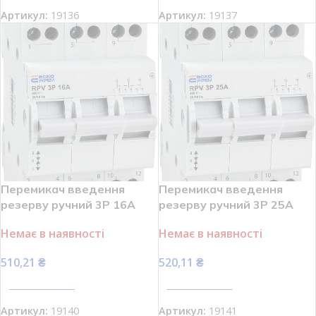
Артикул:
19136
Артикул:
19137
Перемикач введення
Перемикач введення
резерву ручний 3P 16A
резерву ручний 3P 25A
І-0-ІІ RPV АСКО УКРЕМ
І-0-ІІ RPV АСКО УКРЕМ
Немає в наявності
Немає в наявності
A0010220007
A0010220008
510,21
₴
520,11
₴
ПЕРЕГЛЯНУТИ
ПЕРЕГЛЯНУТИ
Артикул:
19140
Артикул:
19141