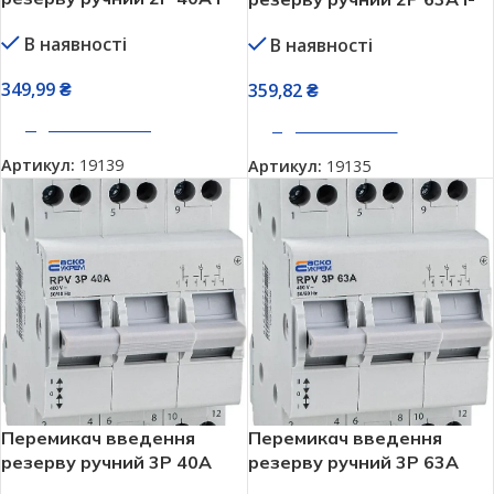
0-II RPV АСКО УКРЕМ
0-II RPV АСКО УКРЕМ
В наявності
В наявності
A0010220005
A0010220006
349,99
₴
359,82
₴
ДОДАТИ В КОШИК
ДОДАТИ В КОШИК
Артикул:
19139
Артикул:
19135
Перемикач введення
Перемикач введення
резерву ручний 3P 40A
резерву ручний 3P 63A
І-0-ІІ RPV АСКО УКРЕМ
І-0-ІІ RPV АСКО УКРЕМ