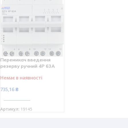
Перемикач введення
резерву ручний 4P 63A
І-0-ІІ RPV АСКО УКРЕМ
Немає в наявності
A0010220013
735,16
₴
ПЕРЕГЛЯНУТИ
Артикул:
19145