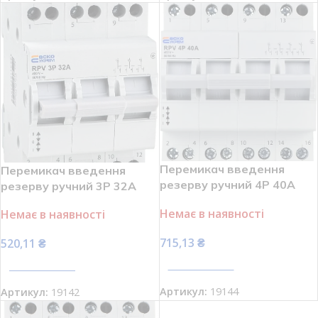
Перемикач введення
Перемикач введення
резерву ручний 4P 40A
резерву ручний 3P 32A
І-0-ІІ RPV АСКО УКРЕМ
І-0-ІІ RPV АСКО УКРЕМ
Немає в наявності
Немає в наявності
A0010220012
A0010220009
715,13
₴
520,11
₴
ПЕРЕГЛЯНУТИ
ПЕРЕГЛЯНУТИ
Артикул:
19144
Артикул:
19142