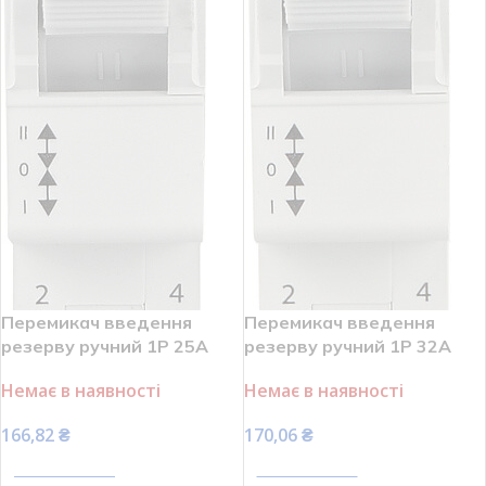
Перемикач введення
Перемикач введення
резерву ручний 1P 25A
резерву ручний 1P 32A
І-0-ІІ RPV АСКО УКРЕМ
І-0-ІІ RPV АСКО УКРЕМ
Немає в наявності
Немає в наявності
A0010220001
A0010220002
166,82
₴
170,06
₴
ПЕРЕГЛЯНУТИ
ПЕРЕГЛЯНУТИ