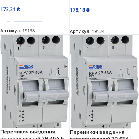
173,31
₴
178,18
₴
ДОДАТИ В КОШИК
ДОДАТИ В КОШИК
Артикул:
19138
Артикул:
19134
Перемикач введення
Перемикач введення
резерву ручний 2P 40A I-
резерву ручний 2P 63A I-