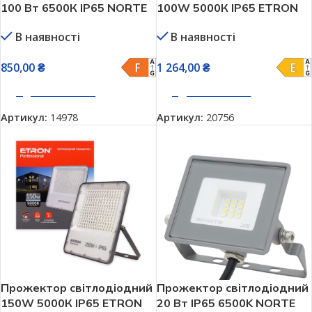
100 Вт 6500К IP65 NORTE
100W 5000К IP65 ETRON
1-NSP-1210
1-ESP-234
В наявності
В наявності
850,00
₴
1 264,00
₴
ДОДАТИ В КОШИК
ДОДАТИ В КОШИК
Артикул:
14978
Артикул:
20756
Прожектор світлодіодний
Прожектор світлодіодний
150W 5000К IP65 ETRON
20 Вт IP65 6500K NORTE