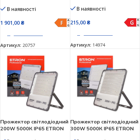
1-ESP-236
В наявності
В наявності
215,00
₴
1 901,00
₴
ДОДАТИ В КОШИК
ДОДАТИ В КОШИК
Артикул:
14974
Артикул:
20757
Прожектор світлодіодний
Прожектор світлодіодний
200W 5000К IP65 ETRON
300W 5000К IP65 ETRON
1-ESP-238
1-ESP-240