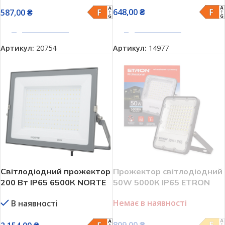
648,00
₴
587,00
₴
ДОДАТИ В КОШИК
ДОДАТИ В КОШИК
Артикул:
14977
Артикул:
20754
Світлодіодний прожектор
Прожектор світлодіодний
200 Вт IP65 6500К NORTE
50W 5000К IP65 ETRON
1-NSP-1220
Professional 1-ESP-232
Немає в наявності
В наявності
809,00
₴