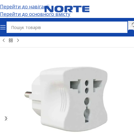
Перейти до навігації
Перейти до основного вмісту
ектричні розʼєми та адаптери
Адаптери та перехідники