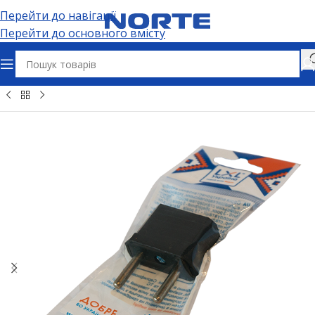
Перейти до навігації
Перейти до основного вмісту
ектричні розʼєми та адаптери
Адаптери та перехідники