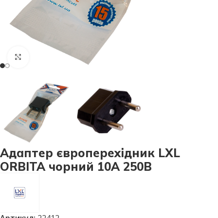
Натисніть, щоб збільшити
Адаптер європерехідник LXL
ORBITA чорний 10А 250В
Артикул:
22412