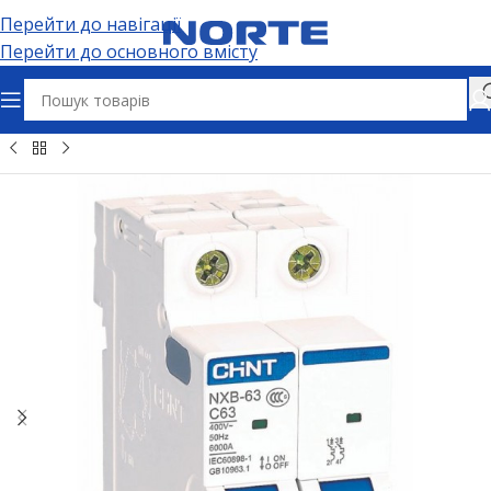
Перейти до навігації
Перейти до основного вмісту
вна
Електрощитове обладнання
Автоматичні вимикачі