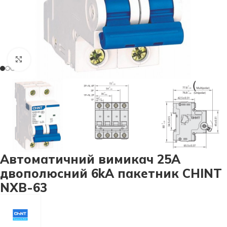
Натисніть, щоб збільшити
Автоматичний вимикач 25А
двополюсний 6kA пакетник CHINT
NXB-63