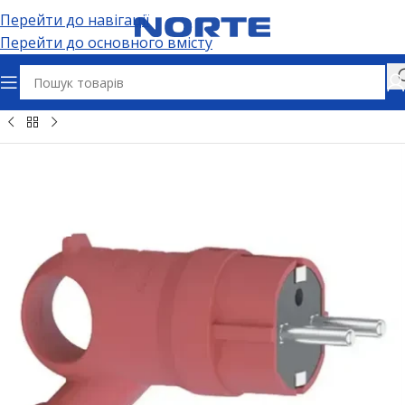
Перейти до навігації
Перейти до основного вмісту
ʼєми та адаптери
Електричні розʼєми
Вилки штепсельні