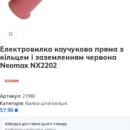
Натисніть, щоб збільшити
Електровилка каучукова пряма з
кільцем і заземленням червона
Neomax NX2202
Артикул:
21980
Категорія:
Вилки штепсельні
57,90
₴
Швидка доставка цього товару:
Найближча відправка: завтра