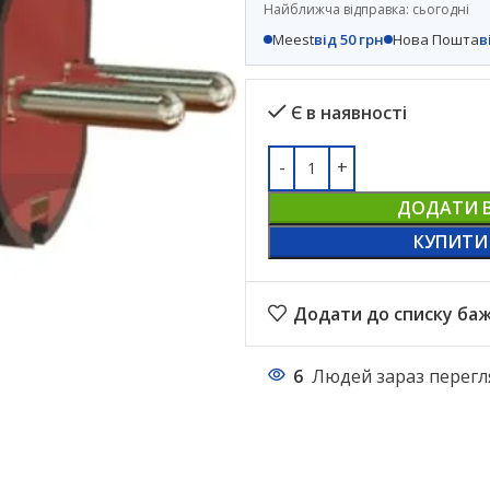
Найближча відправка: сьогодні
Meest
від 50 грн
Нова Пошта
в
Є в наявності
ДОДАТИ 
КУПИТИ
Додати до списку ба
6
Людей зараз перегл
НАСТІЛЬНІ ЛАМПИ