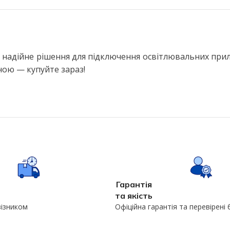
Настільні LED лампи
ьтом
Настільні лампи на струбцині
ЛІХТАРІ ТА ПЕРЕНОСНІ ЛАМПИ
адійне рішення для підключення освітлювальних прилад
Ручні ліхтарі
ною — купуйте зараз!
Переносні лампи
КОМПЛЕКТУЮЧІ ДЛЯ
ОСВІТЛЕННЯ
LED модулі
НЯ
Патрони для ламп
сні
Гарантія
та якість
візником
Офіційна гарантія та перевірені