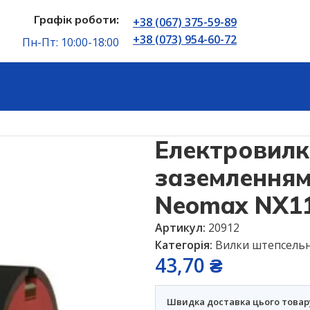
Графік роботи:
+38 (067) 375-59-89
+38 (073) 954-60-72
Пн-Пт: 10:00-18:00
Електричні розʼєми
Вилки штепсельні
Електровилка пр
Електровилк
заземленням
Neomax NX1
Артикул:
20912
Категорія:
Вилки штепсельн
43,70
₴
Швидка доставка цього товар