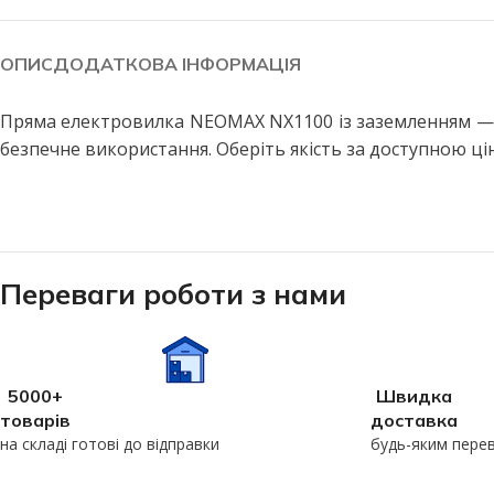
Побутові LED лампи
Стельові світильники
Філаментні лампи
Стельові світильники з пул
ОПИС
ДОДАТКОВА ІНФОРМАЦІЯ
Декоративні лампи
Бра та настінні світильники
Пряма електровилка NEOMAX NX1100 із заземленням — н
Промислові лампи
Точкові світильники
безпечне використання. Оберіть якість за доступною ці
Інфрачервоні лампи
Підвісні світильники
Меблеві світильники
ВУЛИЧНЕ ОСВІТЛЕННЯ
Прожектори світлодіодні
Споти
Вуличні світильники
ПРОМИСЛОВЕ ОСВІТЛЕН
Переваги роботи з нами
Вуличні ліхтарі
LED панелі армстронг
Вулична гірлянда
Лінійні світильники
Промислові світильники підві
ДАТЧИКИ РУХУ ТА
5000+
Швидка
ОСВІТЛЕННЯ
товарів
доставка
на складі готові до відправки
будь-яким пере