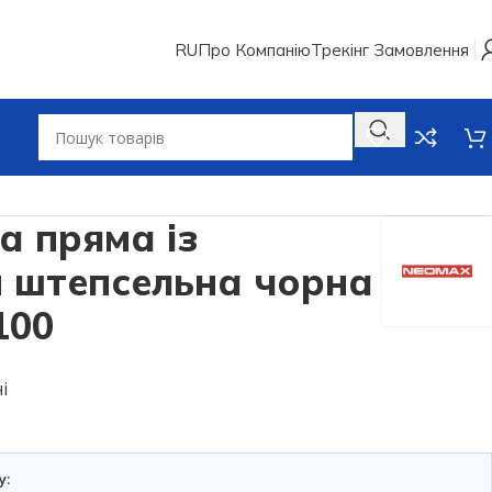
RU
Про Компанію
Трекінг Замовлення
яма із заземленням штепсельна чорна Neomax NX1100
а пряма із
 штепсельна чорна
100
і
у: