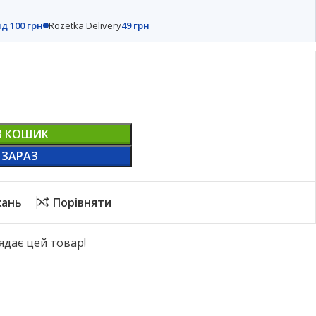
ід 100 грн
Rozetka Delivery
49 грн
В КОШИК
 ЗАРАЗ
жань
Порівняти
ядає цей товар!