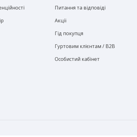
енційності
Питання та відповіді
ір
Акції
Гід покупця
Гуртовим клієнтам / B2B
Особистий кабінет