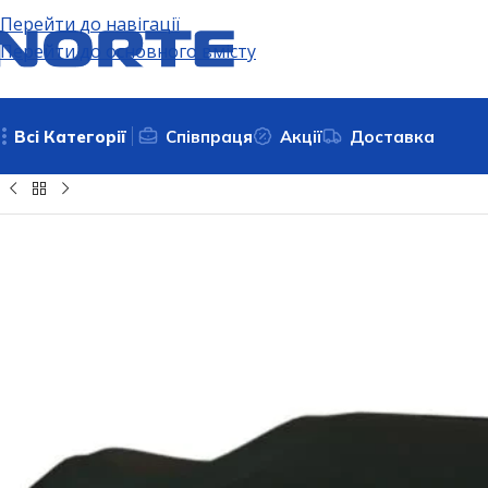
Перейти до навігації
Перейти до основного вмісту
Всі Категорії
Співпраця
Акції
Доставка
Головна
Подовжувачі, електричні розʼєми та адаптери