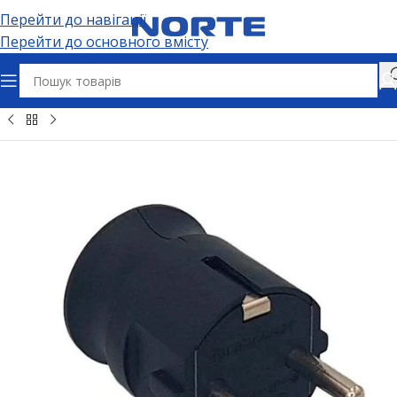
Перейти до навігації
Перейти до основного вмісту
ʼєми та адаптери
Електричні розʼєми
Вилки штепсельні