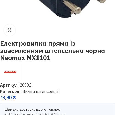
Натисніть, щоб збільшити
Електровилка пряма із
заземленням штепсельна чорна
Neomax NX1101
Артикул:
20902
Категорія:
Вилки штепсельні
43,90
₴
Швидка доставка цього товару:
Найближча відправка: Неділя, 9 Серпня