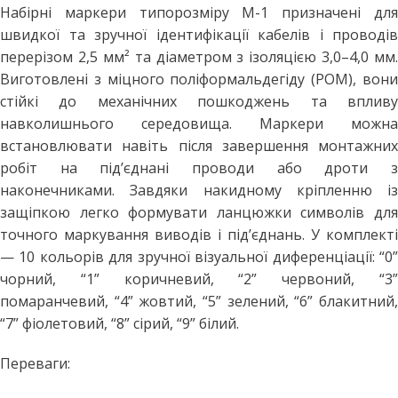
Набірні маркери типорозміру M-1 призначені для
швидкої та зручної ідентифікації кабелів і проводів
перерізом 2,5 мм² та діаметром з ізоляцією 3,0–4,0 мм.
Виготовлені з міцного поліформальдегіду (POM), вони
стійкі до механічних пошкоджень та впливу
навколишнього середовища. Маркери можна
встановлювати навіть після завершення монтажних
робіт на під’єднані проводи або дроти з
наконечниками. Завдяки накидному кріпленню із
защіпкою легко формувати ланцюжки символів для
точного маркування виводів і під’єднань. У комплекті
— 10 кольорів для зручної візуальної диференціації: “0”
чорний, “1” коричневий, “2” червоний, “3”
помаранчевий, “4” жовтий, “5” зелений, “6” блакитний,
“7” фіолетовий, “8” сірий, “9” білий.
Переваги: