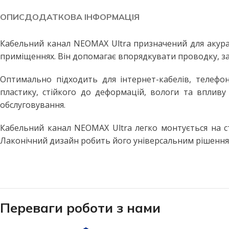
Побутові LED лампи
Стельові світильники
ОПИС
ДОДАТКОВА ІНФОРМАЦІЯ
Філаментні лампи
Стельові світильники з пул
Декоративні лампи
Бра та настінні світильники
Кабельний канал NEOMAX Ultra призначений для акурат
приміщеннях. Він допомагає впорядкувати проводку, зах
Промислові лампи
Точкові світильники
Інфрачервоні лампи
Підвісні світильники
Оптимально підходить для інтернет-кабелів, телефонн
пластику, стійкого до деформацій, вологи та впливу
Меблеві світильники
ВУЛИЧНЕ ОСВІТЛЕННЯ
обслуговування.
Прожектори світлодіодні
Споти
Вуличні світильники
Кабельний канал NEOMAX Ultra легко монтується на с
ПРОМИСЛОВЕ ОСВІТЛЕН
Лаконічний дизайн робить його універсальним рішенням д
Вуличні ліхтарі
LED панелі армстронг
Вулична гірлянда
Лінійні світильники
Промислові світильники підві
ДАТЧИКИ РУХУ ТА
ОСВІТЛЕННЯ
Переваги роботи з нами