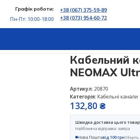
Графік роботи:
+38 (067) 375-59-89
+38 (073) 954-60-72
Пн-Пт: 10:00-18:00
анали
Кабельний канал 60х60 мм 2 м NEOMAX Ultra NX30
Кабельний к
NEOMAX Ultr
Артикул:
20870
Категорія:
Кабельні канали
132,80
₴
Швидка доставка цього товар
Найближча відправка: завтра
Нова Пошта
від 100 грн
Оберіть 