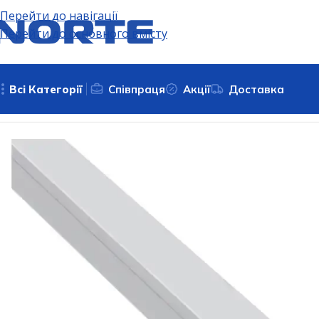
Перейти до навігації
Перейти до основного вмісту
Всі Категорії
Співпраця
Акції
Доставка
Головна
Кабельно-провідникова продукція
Кабельні к