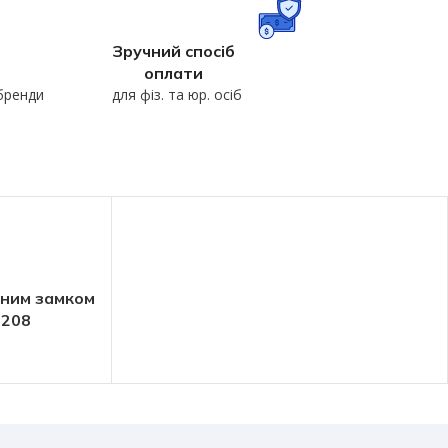
Зручний спосіб
оплати
 бренди
для фіз. та юр. осіб
йним замком
3208