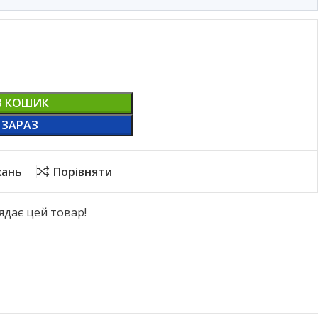
В КОШИК
 ЗАРАЗ
жань
Порівняти
ядає цей товар!