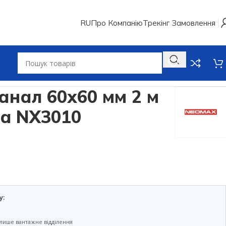
RU
Про Компанію
Трекінг Замовлення
10
анал 60х60 мм 2 м
a NX3010
у:
лише вантажне відділення