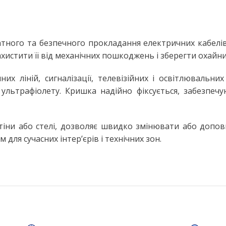
Настільні LED лампи
ьтом
Настільні лампи на струбцині
ЛІХТАРІ ТА ПЕРЕНОСНІ ЛАМПИ
ного та безпечного прокладання електричних кабелів і
истити її від механічних пошкоджень і зберегти охайний
Ручні ліхтарі
Переносні лампи
их ліній, сигналізації, телевізійних і освітлювальн
 ультрафіолету. Кришка надійно фіксується, забезпе
КОМПЛЕКТУЮЧІ ДЛЯ
ОСВІТЛЕННЯ
LED модулі
тіни або стелі, дозволяє швидко змінювати або допо
НЯ
Патрони для ламп
ля сучасних інтер’єрів і технічних зон.
сні