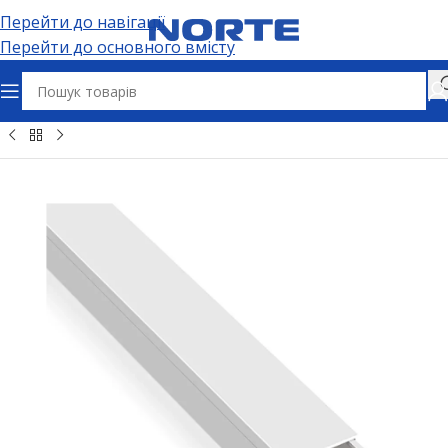
Перейти до навігації
Перейти до основного вмісту
вна
Кабельно-провідникова продукція
Кабельні канали