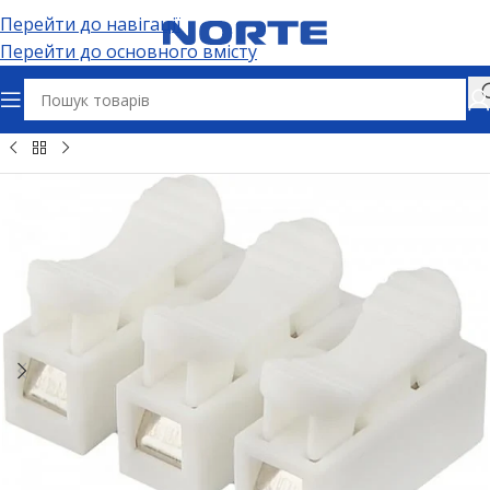
Перейти до навігації
Перейти до основного вмісту
ектрофурнітура
Клеми та з’єднувачі
Зʼєднувальні клеми