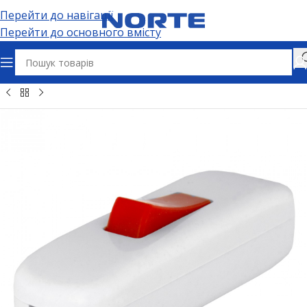
Перейти до навігації
Перейти до основного вмісту
зʼєми та адаптери
Електричні розʼєми
Вимикачі для бра