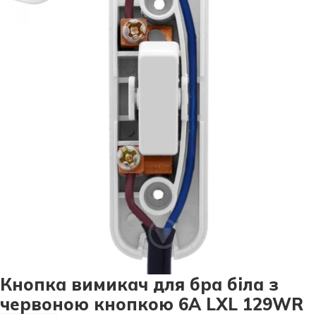
Кнопка вимикач для бра біла з
червоною кнопкою 6А LXL 129WR