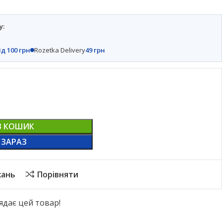
у:
ід 100 грн
Rozetka Delivery
49 грн
В КОШИК
 ЗАРАЗ
жань
Порівняти
ядає цей товар!