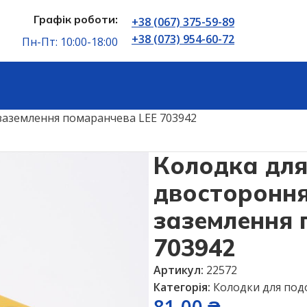
Графік роботи:
+38 (067) 375-59-89
+38 (073) 954-60-72
Пн-Пт: 10:00-18:00
Колодки для подовжувачів
 заземлення помаранчева LEE 703942
Колодка дл
двостороння 
заземлення 
703942
Артикул:
22572
Категорія:
Колодки для под
81,00
₴