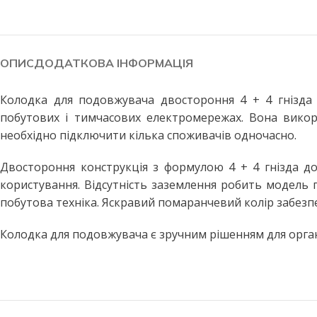
Побутові LED лампи
Стельові світильники
Філаментні лампи
Стельові світильники з пул
Декоративні лампи
Бра та настінні світильники
ОПИС
ДОДАТКОВА ІНФОРМАЦІЯ
Промислові лампи
Точкові світильники
Колодка для подовжувача двостороння 4 + 4 гнізда 
Інфрачервоні лампи
Підвісні світильники
побутових і тимчасових електромережах. Вона викори
Меблеві світильники
ВУЛИЧНЕ ОСВІТЛЕННЯ
необхідно підключити кілька споживачів одночасно.
Прожектори світлодіодні
Споти
Двостороння конструкція з формулою 4 + 4 гнізда д
Вуличні світильники
ПРОМИСЛОВЕ ОСВІТЛЕН
користування. Відсутність заземлення робить модель 
Вуличні ліхтарі
LED панелі армстронг
побутова техніка. Яскравий помаранчевий колір забезпеч
Вулична гірлянда
Лінійні світильники
Колодка для подовжувача є зручним рішенням для орган
Промислові світильники підві
ДАТЧИКИ РУХУ ТА
ОСВІТЛЕННЯ