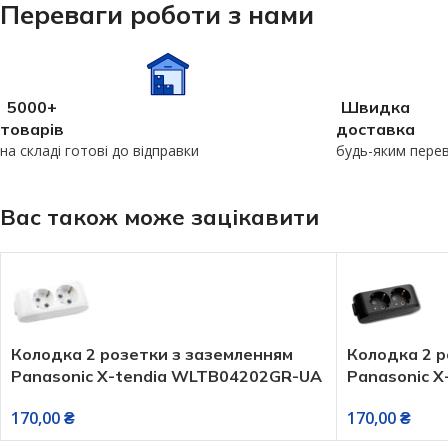
Переваги роботи з нами
5000+
Швидка
товарів
доставка
на складі готові до відправки
будь-яким пере
Вас також може зацікавити
Колодка 2 розетки з заземленням
Колодка 2 р
Panasonic X-tendia WLTB04202GR-UA
Panasonic X
170,00
₴
170,00
₴