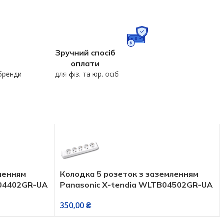
Зручний спосіб
оплати
 бренди
для фіз. та юр. осіб
ленням
Колодка 5 розеток з заземленням
B04402GR-UA
Panasonic X-tendia WLTB04502GR-UA
350,00
₴