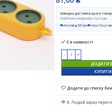
Швидка доставка цього товар
Найближча відправка: сьогодні
Meest
від 50 грн
Нова Пошта
в
Є в наявності
ДОДАТИ 
КУПИТИ
Додати до списку ба
5
Людей зараз перегл
НАСТІЛЬНІ ЛАМПИ