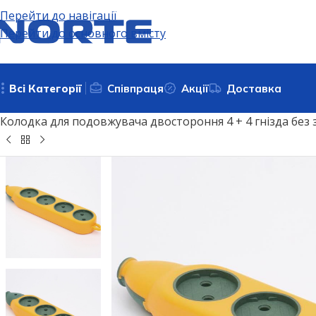
Перейти до навігації
Перейти до основного вмісту
Всі Категорії
Співпраця
Акції
Доставка
Головна
Подовжувачі, електричні розʼєми та адаптери
Колодка для подовжувача двостороння 4 + 4 гнізда без