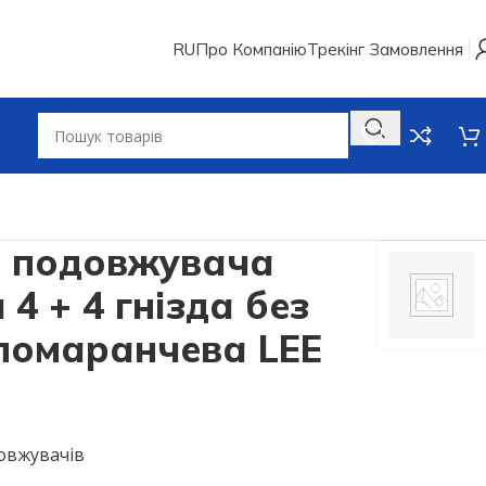
RU
Про Компанію
Трекінг Замовлення
я подовжувача
4 + 4 гнізда без
помаранчева LEE
овжувачів