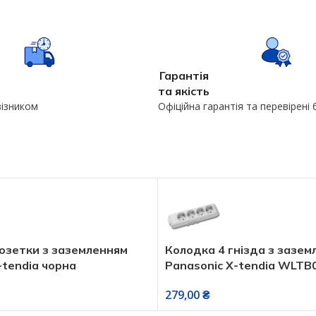
Гарантія
та якість
візником
Офіційна гарантія та перевірені
озетки з заземленням
Колодка 4 гнізда з зазем
-tendia чорна
Panasonic X-tendia WLT
279,00
₴