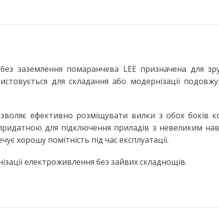
Настільні LED лампи
ьтом
Настільні лампи на струбцині
ЛІХТАРІ ТА ПЕРЕНОСНІ ЛАМПИ
Ручні ліхтарі
без заземлення помаранчева LEE призначена для зру
Переносні лампи
стовується для складання або модернізації подовжув
КОМПЛЕКТУЮЧІ ДЛЯ
ОСВІТЛЕННЯ
LED модулі
озволяє ефективно розміщувати вилки з обох боків к
НЯ
придатною для підключення приладів з невеликим нава
Патрони для ламп
ує хорошу помітність під час експлуатації.
ізації електроживлення без зайвих складнощів.
сні