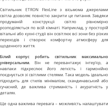
Світильник ETRON FlexLine з вісьмома джерелами
світла дозволяє повністю закрити це питання. Завдяки
продуманій конструкції світло рівномірно
розподіляється по всій кімнаті. Наприклад, у просторій
вітальні або кухні-студії він освітлює всі зони без різких
переходів і створює комфортну атмосферу для
щоденного життя.
Білий корпус робить світильник максимально
універсальним.
Він не перевантажує інтер’єр, а
навпаки підкреслює його легкість і гармонійно
поєднується зі світлими стелями. Така модель ідеально
підходить для стилів мінімалізм, скандинавський або
сучасний, де важлива стриманість і акуратність у
деталях.
Ще одна важлива перевага – можливість налаштувати