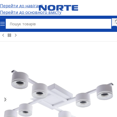
Перейти до навігації
Перейти до основного вмісту
Головна
Освітлення
Світильники
Стельові світильники