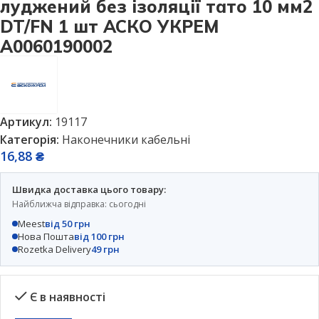
луджений без ізоляції тато 10 мм2
DT/FN 1 шт АСКО УКРЕМ
A0060190002
Артикул:
19117
Категорія:
Наконечники кабельні
16,88
₴
Швидка доставка цього товару:
Найближча відправка: сьогодні
Meest
від 50 грн
Нова Пошта
від 100 грн
Rozetka Delivery
49 грн
Є в наявності