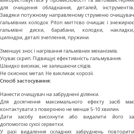
використовується у промисловості та автомайстернях
для очищення обладнання, деталей, інструментів.
Завдяки потужному направленому струменю очищувач
гальмівних колодок Piton миттєво очищає і знежирює
гальмівні диски, барабани, колодки, накладки,
циліндри, деталі зчеплення, пружини.
Зменшує знос і нагрівання гальмівних механізмів.
Усуває скрип. Підвищує ефективність гальмування.
Швидко висихає, не залишаючи слідів.
Не окиснює метал. Не викликає корозії.
Спосіб застосування:
Нанести очищувач на забруднені ділянки.
Для досягнення максимального ефекту засіб має
контактувати з поверхнею не менше 5-10 хвилин.
Дати засобу висохнути або видалити його за
допомогою сухої серветки.
У разі видалення складних забруднень повторити