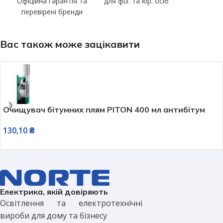
Офіційна гарантія та
для фіз. та юр. осіб
перевірені бренди
Вас також може зацікавити
Очищувач бітумних плям PITON 400 мл антибітум
130,10
₴
Електрика, якій довіряють
Освітлення та електротехнічні
вироби для дому та бізнесу