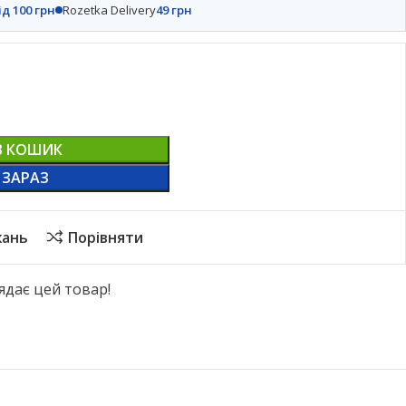
ід 100 грн
Rozetka Delivery
49 грн
В КОШИК
 ЗАРАЗ
жань
Порівняти
ядає цей товар!