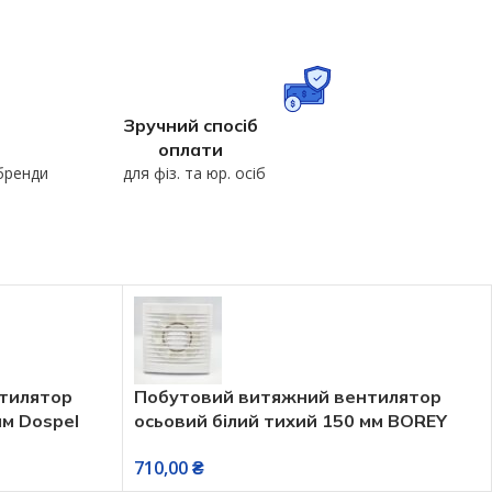
Зручний спосіб
оплати
 бренди
для фіз. та юр. осіб
тилятор
Побутовий витяжний вентилятор
мм Dospel
осьовий білий тихий 150 мм BOREY
150S (OSTVENT)
710,00
₴