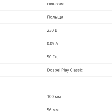
глянсове
Польща
230 В
0.09 А
50 Гц
Dospel Play Classic
100 мм
56 мм