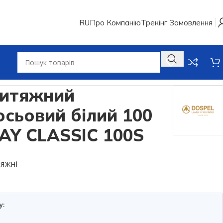
RU
Про Компанію
Трекінг Замовлення
м Dospel PLAY CLASSIC 100S
витяжний
осьовий білий 100
LAY CLASSIC 100S
яжні
у: