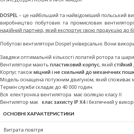
Побутові LED лампи
Стельові світильники
Філаментні лампи
Стельові світильники з пул
DOSPEL
– це найбільший та найвідоміший польський ви
виробництво побутових та промислових вентиляторів,
Декоративні лампи
Бра та настінні світильники
надійний партнер, який експортує свою продукцію до біл
Промислові лампи
Точкові світильники
Побутові вентилятори Dospel універсальні. Вони викори
Інфрачервоні лампи
Підвісні світильники
Меблеві світильники
ВУЛИЧНЕ ОСВІТЛЕННЯ
Завдяки оптимальній кількості лопатей ротора та шари
Прожектори світлодіодні
Споти
Вентилятори мають
пластиковий корпус
, який
стійкий 
Корпус також
міцний і не схильний до механічних по
Вуличні світильники
ПРОМИСЛОВЕ ОСВІТЛЕН
Модель оснащена потужним двигуном, який споживає мі
Вуличні ліхтарі
LED панелі армстронг
Термін служби складає до 40 000 годин.
Вся електроніка вентилятора має ізоляцію класу II
Вулична гірлянда
Лінійні світильники
Вентилятор має
клас захисту IP X4
і безпечний у викор
Промислові світильники підві
ДАТЧИКИ РУХУ ТА
ОСВІТЛЕННЯ
ОСНОВНІ ХАРАКТЕРИСТИКИ
Витрата повітря