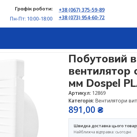
Графік роботи:
+38 (067) 375-59-89
+38 (073) 954-60-72
Пн-Пт: 10:00-18:00
ні
Побутовий витяжний вентилятор осьовий білий 100 м
Побутовий 
вентилятор 
мм Dospel P
Артикул:
12869
Категорія:
Вентилятори вит
891,00
₴
Швидка доставка цього товар
Найближча відправка: сьогодні