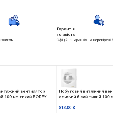
Гарантія
та якість
візником
Офіційна гарантія та перевірені
витяжний вентилятор
Побутовий витяжний вен
ий 100 мм тихий BOREY
осьовий білий тихий 100 
урком включення
RICO 100S
813,00
₴