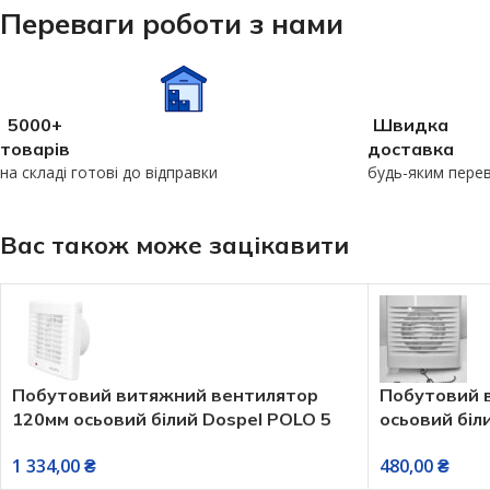
Переваги роботи з нами
5000+
Швидка
товарів
доставка
на складі готові до відправки
будь-яким пере
Вас також може зацікавити
Побутовий витяжний вентилятор
Побутовий 
120мм осьовий білий Dospel POLO 5
осьовий біл
120S
100LS зі шн
1 334,00
₴
480,00
₴
(OSTVENT)