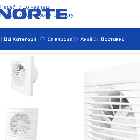
Перейти до навігації
Перейти до основного вмісту
Всі Категорії
Співпраця
Акції
Доставка
Головна
Вентиляційне обладнання
Вентилятори витяж