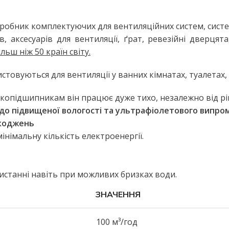
Настільні LED лампи
ьтом
Настільні лампи на струбцині
робник комплектуючих для вентиляційних систем, систе
 аксесуарів для вентиляції, ґрат, ревезійні дверцят
ЛІХТАРІ ТА ПЕРЕНОСНІ ЛАМПИ
ьш ніж 50 країн світу.
Ручні ліхтарі
стовуються для вентиляції у ванних кімнатах, туалетах,
Переносні лампи
КОМПЛЕКТУЮЧІ ДЛЯ
копідшипникам він працює дуже тихо, незалежно від рів
ОСВІТЛЕННЯ
до підвищеної вологості та ультрафіолетового випро
LED модулі
шкоджень
НЯ
німальну кількість електроенергії.
Патрони для ламп
истанні навіть при можливих бризках води.
сні
ЗНАЧЕННЯ
100 м³/год