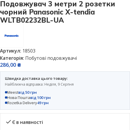
Подовжувач 3 метри 2 розетки
чорний Panasonic X-tendia
WLTB02232BL-UA
Артикул:
18503
Категорія:
Побутові подовжувачі
286,00
₴
Швидка доставка цього товару:
Найближча відправка: Неділя, 9 Серпня
Meest
від 50 грн
Нова Пошта
від 100 грн
Rozetka Delivery
49 грн
Є в наявності