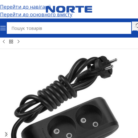
Перейти до навігації
Перейти до основного вмісту
озʼєми та адаптери
Подовжувачі
Побутові подовжувачі