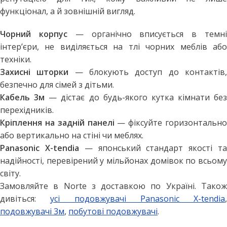
функціонал, а й зовнішній вигляд.
Чорний корпус
— органічно вписується в темн
інтер’єри, не виділяється на тлі чорних меблів або
техніки.
Захисні шторки
— блокують доступ до контактів
безпечно для сімей з дітьми.
Кабель 3м
— дістає до будь-якого кутка кімнати без
перехідників.
Кріплення на задній панелі
— фіксуйте горизонтально
або вертикально на стіні чи меблях.
Panasonic X-tendia
— японський стандарт якості т
надійності, перевірений у мільйонах домівок по всьому
світу.
Замовляйте в Norte з доставкою по Україні. Також
дивіться:
усі подовжувачі Panasonic X-tendia
,
подовжувачі 3м
,
побутові подовжувачі
.