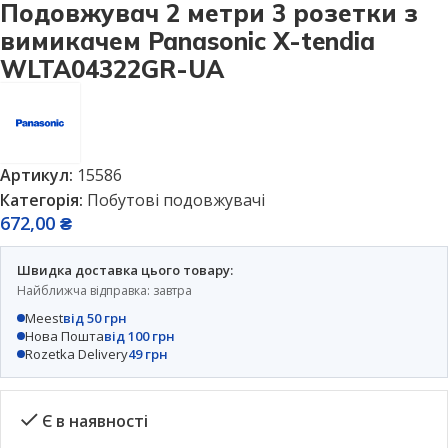
Подовжувач 2 метри 3 розетки з
вимикачем Panasonic X-tendia
WLTA04322GR-UA
Артикул:
15586
Категорія:
Побутові подовжувачі
672,00
₴
Швидка доставка цього товару:
Найближча відправка: завтра
Meest
від 50 грн
Нова Пошта
від 100 грн
Rozetka Delivery
49 грн
Є в наявності