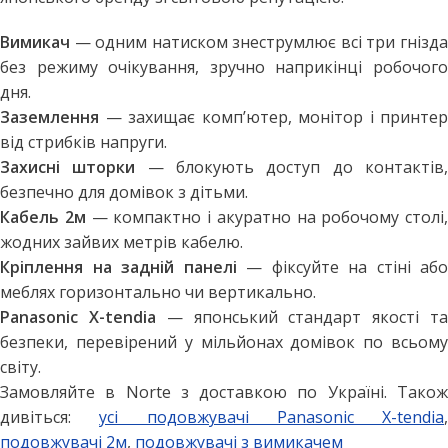
Вимикач
— одним натиском знеструмлює всі три гнізда
без режиму очікування, зручно наприкінці робочого
дня.
Заземлення
— захищає комп’ютер, монітор і принтер
від стрибків напруги.
Захисні шторки
— блокують доступ до контактів
безпечно для домівок з дітьми.
Кабель 2м
— компактно і акуратно на робочому столі,
жодних зайвих метрів кабелю.
Кріплення на задній панелі
— фіксуйте на стіні або
меблях горизонтально чи вертикально.
Panasonic X-tendia
— японський стандарт якості т
безпеки, перевірений у мільйонах домівок по всьому
світу.
Замовляйте в Norte з доставкою по Україні. Також
дивіться:
усі подовжувачі Panasonic X-tendia
,
подовжувачі 2м
,
подовжувачі з вимикачем