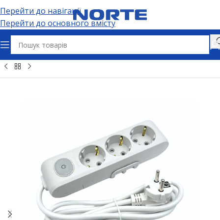
Перейти до навігації
Перейти до основного вмісту
озʼєми та адаптери
Подовжувачі
Побутові подовжувачі