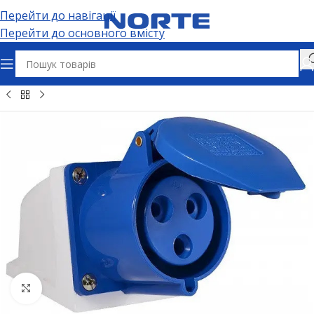
Перейти до навігації
Перейти до основного вмісту
чні розʼєми та адаптери
Силові розʼєми
Силові розетки
Натисніть, щоб збільшити