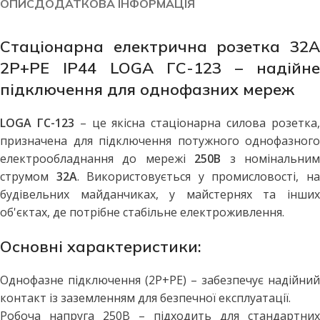
ОПИС
ДОДАТКОВА ІНФОРМАЦІЯ
Стаціонарна електрична розетка 32А
2Р+PE IP44 LOGA ГС-123 – надійне
підключення для однофазних мереж
LOGA ГС-123
– це якісна стаціонарна силова розетка
призначена для підключення потужного однофазного
електрообладнання до мережі
250В
з номінальни
струмом
32А
. Використовується у промисловості, н
будівельних майданчиках, у майстернях та інших
об'єктах, де потрібне стабільне електроживлення.
Основні характеристики:
Однофазне підключення (2Р+PE) – забезпечує надійний
контакт із заземленням для безпечної експлуатації.
Робоча напруга 250В – підходить для стандартних