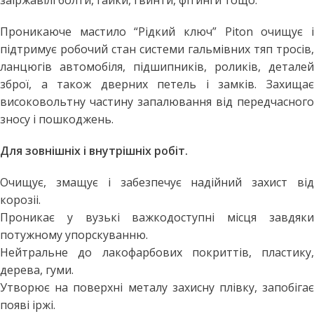
заіржавілі болти, гайки, гвинти, фітинги тощо.
Проникаюче мастило “Рідкий ключ” Piton очищує і
підтримує робочий стан системи гальмівних тяп тросів,
ланцюгів автомобіля, підшипників, роликів, деталей
зброї, а також дверних петель і замків. Захищає
високовольтну частину запалювання від передчасного
зносу і пошкоджень.
Для зовнішніх і внутрішніх робіт.
Очищує, змащує і забезпечує надійний захист від
корозіі.
Проникає у вузькі важкодоступні місця завдяки
потужному упорскуванню.
Нейтральне до лакофарбових покриттів, пластику,
дерева, гуми.
Утворює на поверхні металу захисну плівку, запобігає
появі іржі.