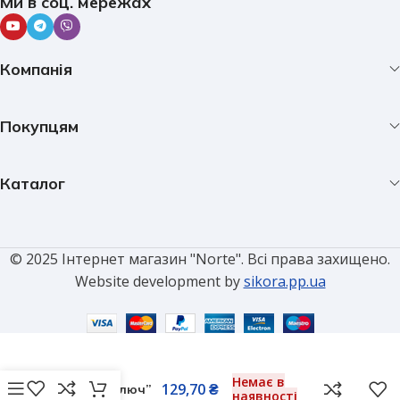
Ми в соц. мережах
Компанія
Покупцям
Каталог
© 2025 Інтернет магазин "Norte". Всі права захищено.
Website development by
sikora.pp.ua
Проникаюче
мастило
Немає в
129,70
₴
“Рідкий ключ”
наявності