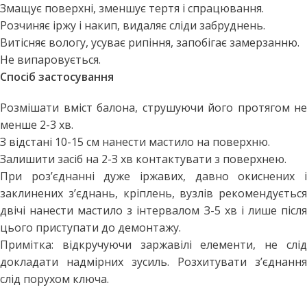
Змащує поверхні, зменшує тертя і спрацювання.
Розчиняє іржу і накип, видаляє сліди забруднень.
Витісняє вологу, усуває рипіння, запобігає замерзанню.
Не випаровується.
Спосіб застосування
Розмішати вміст балона, струшуючи його протягом не
менше 2-3 хв.
З відстані 10-15 см нанести мастило на поверхню.
Залишити засіб на 2-З хв контактувати з поверхнею.
При роз’єднанні дуже іржавих, давно окиснених і
заклинених з’єднань, кріплень, вузлів рекомендується
двічі нанести мастило з інтервалом З-5 хв і лише після
цього приступати до демонтажу.
Примітка: відкручуючи заржавілі елементи, не слід
докладати надмірних зусиль. Розхитувати з’єднання
слід порухом ключа.