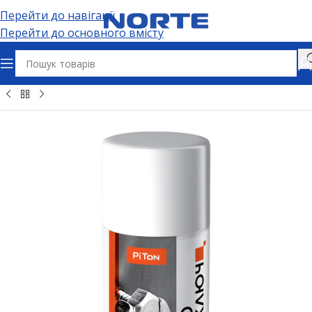
Перейти до навігації
Перейти до основного вмісту
 товари та спреї
Технічні аерозолі та автохімія
Мастила