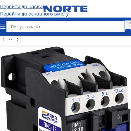
Перейти до навігації
Перейти до основного вмісту
Головна
Електрощитове обладнання
Магнітні пускачі