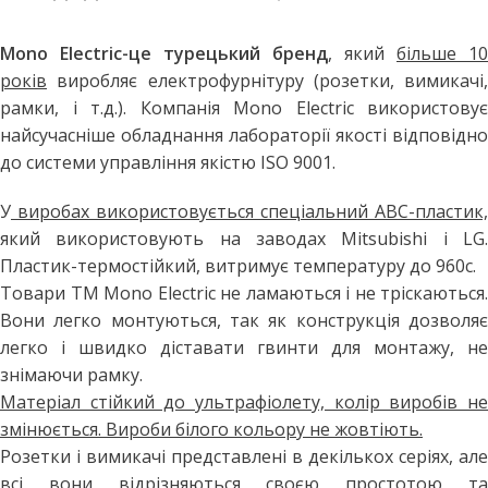
Mono Electric-це турецький бренд
, який
більше 10
років
виробляє електрофурнітуру (розетки, вимикачі,
рамки, і т.д.). Компанія Mono Electric використовує
найсучасніше обладнання лабораторії якості відповідно
до системи управління якістю ISO 9001.
У
виробах використовується спеціальний АВС-пластик,
який використовують на заводах Mitsubishi і LG.
Пластик-термостійкий, витримує температуру до 960с.
Товари ТМ Mono Electric не ламаються і не тріскаються.
Вони легко монтуються, так як конструкція дозволяє
легко і швидко діставати гвинти для монтажу, не
знімаючи рамку.
Матеріал стійкий до ультрафіолету, колір виробів не
змінюється. Вироби білого кольору не жовтіють.
Розетки і вимикачі представлені в декількох серіях, але
всі вони відрізняються своєю простотою та