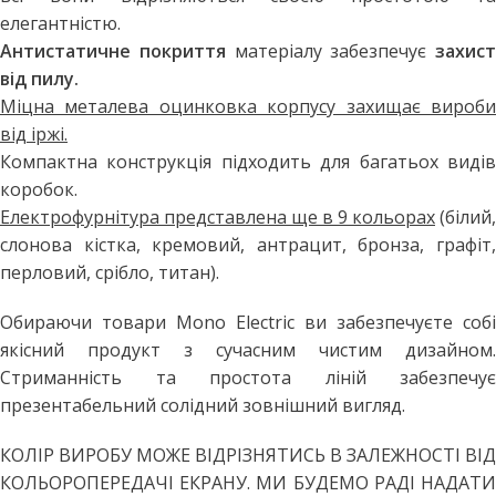
елегантністю.
Антистатичне покриття
матеріалу забезпечує
захист
від пилу.
Міцна металева оцинковка корпусу захищає вироби
від іржі.
Компактна конструкція підходить для багатьох видів
коробок.
Електрофурнітура представлена ще в 9 кольорах
(білий,
слонова кістка, кремовий, антрацит, бронза, графіт,
перловий, срібло, титан).
Обираючи товари Mono Electric ви забезпечуєте собі
якісний продукт з сучасним чистим дизайном.
Стриманність та простота ліній забезпечує
презентабельний солідний зовнішний вигляд.
КОЛІР ВИРОБУ МОЖЕ ВІДРІЗНЯТИСЬ В ЗАЛЕЖНОСТІ ВІД
КОЛЬОРОПЕРЕДАЧІ ЕКРАНУ. МИ БУДЕМО РАДІ НАДАТИ