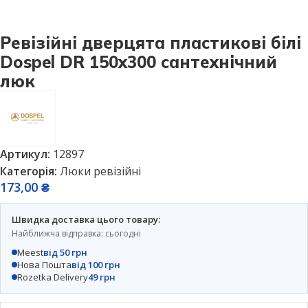
Ревізійні дверцята пластикові білі
Dospel DR 150х300 сантехнічний
люк
Артикул:
12897
Категорія:
Люки ревізійні
173,00
₴
Швидка доставка цього товару:
Найближча відправка: сьогодні
Meest
від 50 грн
Нова Пошта
від 100 грн
Rozetka Delivery
49 грн