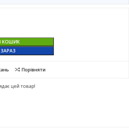
В КОШИК
 ЗАРАЗ
жань
Порівняти
ядає цей товар!