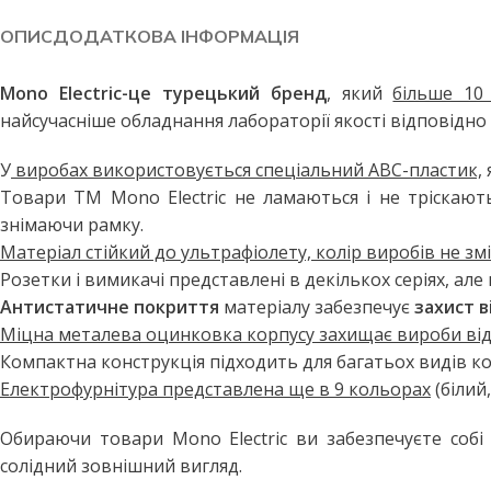
Побутові LED лампи
Стельові світильники
ОПИС
ДОДАТКОВА ІНФОРМАЦІЯ
Філаментні лампи
Стельові світильники з пул
Декоративні лампи
Бра та настінні світильники
Mono Electric-це турецький бренд
, який
більше 10
найсучасніше обладнання лабораторії якості відповідно 
Промислові лампи
Точкові світильники
Інфрачервоні лампи
Підвісні світильники
У
виробах використовується спеціальний АВС-пластик,
Товари ТМ Mono Electric не ламаються і не тріскають
Меблеві світильники
ВУЛИЧНЕ ОСВІТЛЕННЯ
знімаючи рамку.
Прожектори світлодіодні
Споти
Матеріал стійкий до ультрафіолету, колір виробів не зм
Вуличні світильники
ПРОМИСЛОВЕ ОСВІТЛЕН
Розетки і вимикачі представлені в декількох серіях, ал
Антистатичне покриття
матеріалу забезпечує
захист в
Вуличні ліхтарі
LED панелі армстронг
Міцна металева оцинковка корпусу захищає вироби від 
Вулична гірлянда
Лінійні світильники
Компактна конструкція підходить для багатьох видів к
Промислові світильники підві
ДАТЧИКИ РУХУ ТА
Електрофурнітура представлена ще в 9 кольорах
(білий
ОСВІТЛЕННЯ
Обираючи товари Mono Electric ви забезпечуєте собі
солідний зовнішний вигляд.