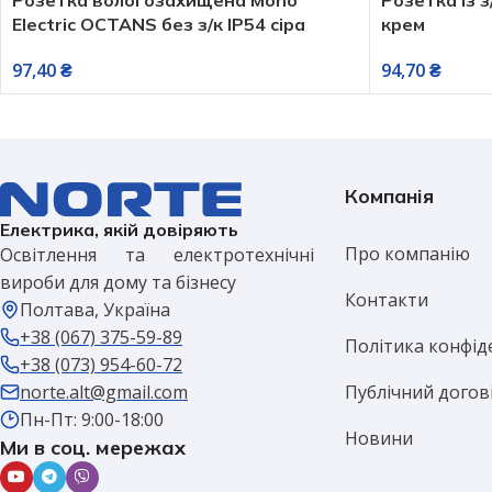
Electric OCTANS без з/к IP54 сіра
крем
97,40
₴
94,70
₴
Компанія
Електрика, якій довіряють
Про компанію
Освітлення та електротехнічні
вироби для дому та бізнесу
Контакти
Полтава, Україна
+38 (067) 375-59-89
Політика конфід
+38 (073) 954-60-72
Публічний догов
norte.alt@gmail.com
Пн-Пт: 9:00-18:00
Новини
Ми в соц. мережах