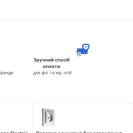
Зручний спосіб
оплати
 бренди
для фіз. та юр. осіб
no Electric
Розетка одинарна без заземлення