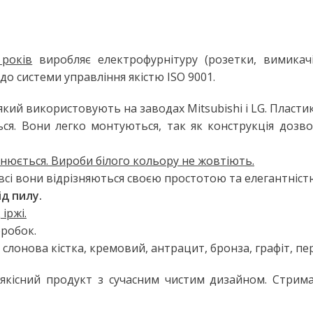
Настільні LED лампи
ьтом
Настільні лампи на струбцині
ЛІХТАРІ ТА ПЕРЕНОСНІ ЛАМПИ
 років
виробляє електрофурнітуру (розетки, вимикачі,
до системи управління якістю ISO 9001.
Ручні ліхтарі
Переносні лампи
який використовують на заводах Mitsubishi і LG. Пласти
ся. Вони легко монтуються, так як конструкція дозво
КОМПЛЕКТУЮЧІ ДЛЯ
ОСВІТЛЕННЯ
інюється. Вироби білого кольору не жовтіють.
LED модулі
НЯ
е всі вони відрізняються своєю простотою та елегантніст
Патрони для ламп
ід пилу.
іржі.
оробок.
сні
, слонова кістка, кремовий, антрацит, бронза, графіт, пер
 якісний продукт з сучасним чистим дизайном. Стрима