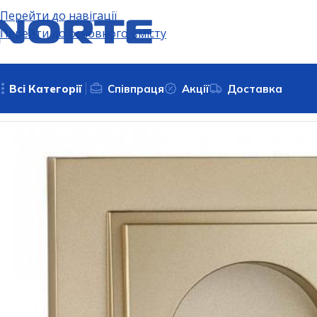
Перейти до навігації
Перейти до основного вмісту
Всі Категорії
Співпраця
Акції
Доставка
Головна
Електрофурнітура
Розетки
Розетка без з/к Mo