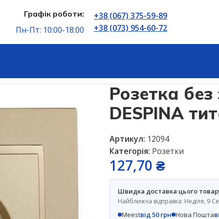
Графік роботи:
+38 (067) 375-59-89
+38 (073) 954-60-72
Пн-Пт: 10:00-18:00
no Electric DESPINA титан
Розетка без 
DESPINA ти
Артикул:
12094
Категорія:
Розетки
127,70
₴
Швидка доставка цього товар
Найближча відправка: Неділя, 9 С
Meest
від 50 грн
Нова Пошта
в