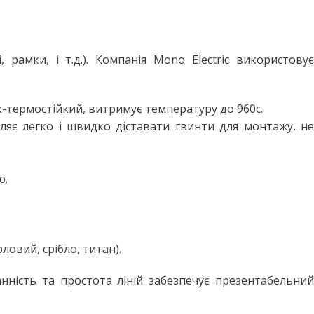
 рамки, і т.д.). Компанія Mono Electric використову
к-термостійкий, витримує температуру до 960с.
ляє легко і швидко діставати гвинти для монтажу, не
ю.
ловий, срібло, титан).
нність та простота ліній забезпечує презентабельний