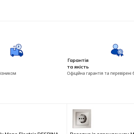
Гарантія
та якість
візником
Офіційна гарантія та перевірені
/к Mono Electric DESPINA
Розетка із заземленням Mo