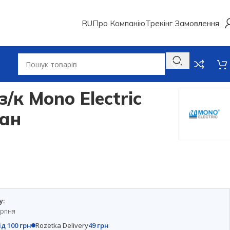
RU
Про Компанію
Трекінг Замовлення
з/к Mono Electric
тан
у:
ерпня
ід 100 грн
Rozetka Delivery
49 грн