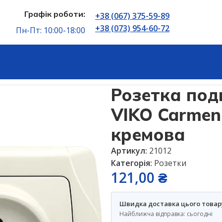
Графік роботи:
+38 (067) 375-59-89
+38 (073) 954-60-72
Пн-Пт: 10:00-18:00
внутрішня VIKO Carmen без заземлення кремова
Розетка под
VIKO Carmen
кремова
Артикул:
21012
Категорія:
Розетки
121,00
₴
Швидка доставка цього товар
Найближча відправка: сьогодні