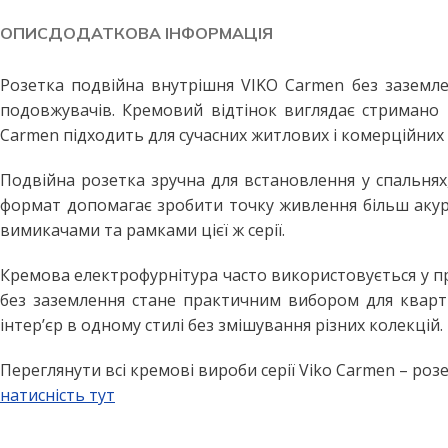
Побутові LED лампи
Стельові світильники
ОПИС
ДОДАТКОВА ІНФОРМАЦІЯ
Філаментні лампи
Стельові світильники з пул
Декоративні лампи
Бра та настінні світильники
Розетка подвійна внутрішня VIKO Carmen без заземл
подовжувачів. Кремовий відтінок виглядає стримано т
Промислові лампи
Точкові світильники
Carmen підходить для сучасних житлових і комерційних
Інфрачервоні лампи
Підвісні світильники
Подвійна розетка зручна для встановлення у спальнях,
Меблеві світильники
ВУЛИЧНЕ ОСВІТЛЕННЯ
формат допомагає зробити точку живлення більш акур
Прожектори світлодіодні
Споти
вимикачами та рамками цієї ж серії.
Вуличні світильники
ПРОМИСЛОВЕ ОСВІТЛЕН
Кремова електрофурнітура часто використовується у пр
Вуличні ліхтарі
LED панелі армстронг
без заземлення стане практичним вибором для кварти
Вулична гірлянда
Лінійні світильники
інтер’єр в одному стилі без змішування різних колекцій.
Промислові світильники підві
ДАТЧИКИ РУХУ ТА
Переглянути всі кремові вироби серії Viko Carmen – розе
ОСВІТЛЕННЯ
натисність тут