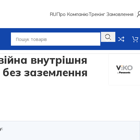
RU
Про Компанію
Трекінг Замовлення
війна внутрішня
 без заземлення
у: