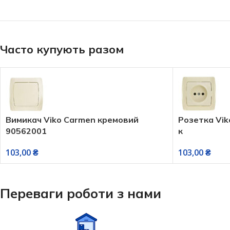
Часто купують разом
Вимикач Viko Carmen кремовий
Розетка Vik
90562001
к
103,00
₴
103,00
₴
Переваги роботи з нами