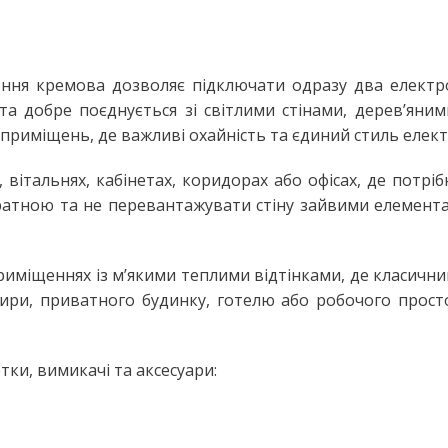
Настільні LED лампи
ьтом
Настільні лампи на струбцині
ЛІХТАРІ ТА ПЕРЕНОСНІ ЛАМПИ
ення кремова дозволяє підключати одразу два електр
а добре поєднується зі світлими стінами, дерев’яним
Ручні ліхтарі
 приміщень, де важливі охайність та єдиний стиль елек
Переносні лампи
 вітальнях, кабінетах, коридорах або офісах, де потрі
КОМПЛЕКТУЮЧІ ДЛЯ
ОСВІТЛЕННЯ
атною та не перевантажувати стіну зайвими елементам
LED модулі
НЯ
Патрони для ламп
иміщеннях із м’якими теплими відтінками, де класични
ри, приватного будинку, готелю або робочого просто
сні
тки, вимикачі та аксесуари: