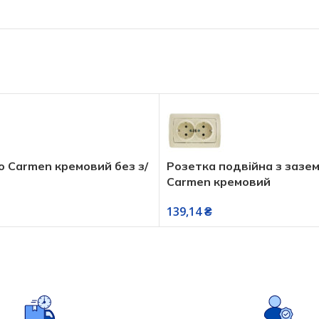
o Carmen кремовий без з/
Розетка подвійна з зазе
Carmen кремовий
139,14
₴