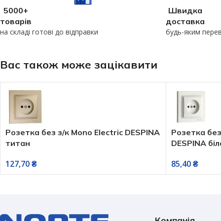
5000+
Швидка
товарів
доставка
на складі готові до відправки
будь-яким пере
Вас також може зацікавити
Розетка без з/к Mono Electric DESPINA
Розетка без
титан
DESPINA біл
127,70
₴
85,40
₴
Компанія