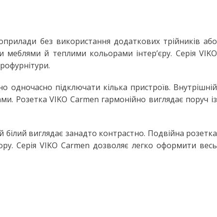
оприлади без використання додаткових трійників або
и меблями й теплими кольорами інтер’єру. Серія VIKO
трофурнітури.
бно одночасно підключати кілька пристроїв. Внутрішній
и. Розетка VIKO Carmen гармонійно виглядає поруч із
й білий виглядає занадто контрастно. Подвійна розетка
ру. Серія VIKO Carmen дозволяє легко оформити весь