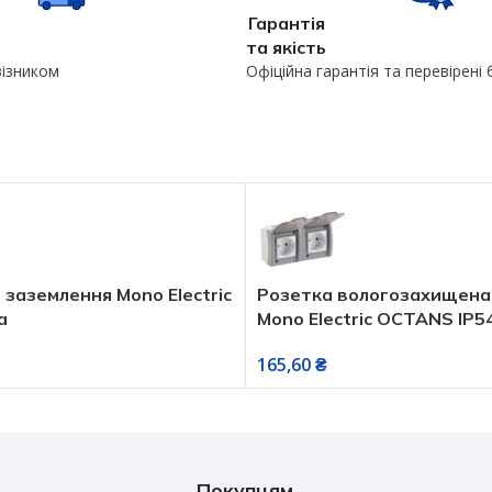
Гарантія
та якість
візником
Офіційна гарантія та перевірені
 заземлення Mono Electric
Розетка вологозахищена
а
Mono Electric OCTANS IP5
без з/к сіра
165,60
₴
Покупцям