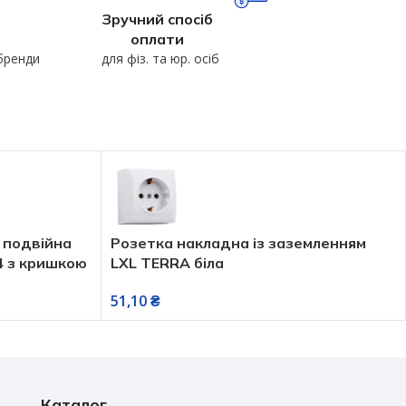
Зручний спосіб
оплати
 бренди
для фіз. та юр. осіб
 подвійна
Розетка накладна із заземленням
4 з кришкою
LXL TERRA біла
51,10
₴
Каталог