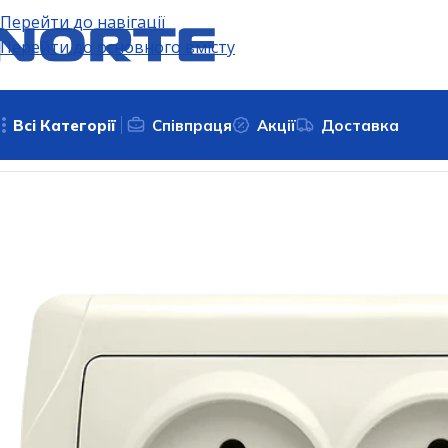
Перейти до навігації
Перейти до основного вмісту
Всі Категорії
Співпраця
Акції
Доставка
Головна
Електрофурнітура
Розетки
Розетка подвійна 