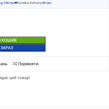
ід 100 грн
Rozetka Delivery
49 грн
В КОШИК
 ЗАРАЗ
жань
Порівняти
ядає цей товар!