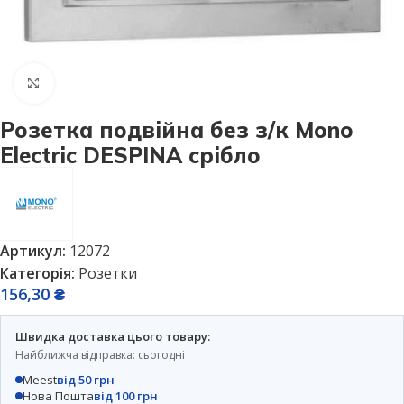
Натисніть, щоб збільшити
Розетка подвійна без з/к Mono
Electric DESPINA срібло
Артикул:
12072
Категорія:
Розетки
156,30
₴
Швидка доставка цього товару:
Найближча відправка: сьогодні
Meest
від 50 грн
Нова Пошта
від 100 грн