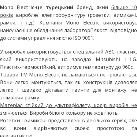
Mono Electric-це турецький бренд
, який
більше 10
років
виробляє електрофурнітуру (розетки, вимикачі,
рамки, і т.д.). Компанія Mono Electric використовує
найсучасніше обладнання лабораторії якості відповідно
до системи управління якістю ISO 9001.
У
виробах використовується спеціальний АВС-пластик,
який використовують на заводах Mitsubishi і LG.
Пластик-термостійкий, витримує температуру до 960с.
Товари ТМ Mono Electric не ламаються і не тріскаються.
Вони легко монтуються, так як конструкція дозволяє
легко і швидко діставати гвинти для монтажу, не
знімаючи рамку.
Матеріал стійкий до ультрафіолету, колір виробів не
змінюється. Вироби білого кольору не жовтіють.
Розетки і вимикачі представлені в декількох серіях, але
всі вони відрізняються своєю простотою та
елегантністю.