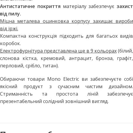
Антистатичне покриття
матеріалу забезпечує
захист
від пилу.
Міцна металева оцинковка корпусу захищає вироби
від іржі.
Компактна конструкція підходить для багатьох видів
коробок.
Електрофурнітура представлена ще в 9 кольорах
(білий,
слонова кістка, кремовий, антрацит, бронза, графіт,
перловий, срібло, титан).
Обираючи товари Mono Electric ви забезпечуєте собі
якісний продукт з сучасним чистим дизайном.
Стриманність та простота ліній забезпечує
презентабельний солідний зовнішний вигляд.