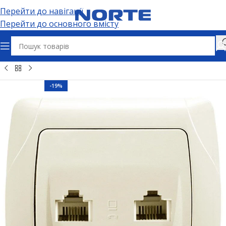
Перейти до навігації
Перейти до основного вмісту
вна
Електрофурнітура
Розетки
Інтернет та TV розетки
-19%