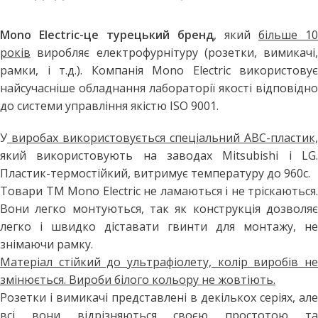
Mono Electric-це турецький бренд
, який
більше 10
років
виробляє електрофурнітуру (розетки, вимикачі,
рамки, і т.д.). Компанія Mono Electric використовує
найсучасніше обладнання лабораторії якості відповідно
до системи управління якістю ISO 9001.
У
виробах використовується спеціальний АВС-пластик,
який використовують на заводах Mitsubishi і LG.
Пластик-термостійкий, витримує температуру до 960с.
Товари ТМ Mono Electric не ламаються і не тріскаються.
Вони легко монтуються, так як конструкція дозволяє
легко і швидко діставати гвинти для монтажу, не
знімаючи рамку.
Матеріал стійкий до ультрафіолету, колір виробів не
змінюється. Вироби білого кольору не жовтіють.
Розетки і вимикачі представлені в декількох серіях, але
всі вони відрізняються своєю простотою та