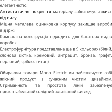
елегантністю.
Антистатичне покриття
матеріалу забезпечує
захист
від пилу.
Міцна металева оцинковка корпусу захищає вироби
від іржі.
Компактна конструкція підходить для багатьох видів
коробок.
Електрофурнітура представлена ще в 9 кольорах
(білий,
слонова кістка, кремовий, антрацит, бронза, графіт,
перловий, срібло, титан).
Обираючи товари Mono Electric ви забезпечуєте собі
якісний продукт з сучасним чистим дизайном.
Стриманність та простота ліній забезпечує
презентабельний солідний зовнішний вигляд.