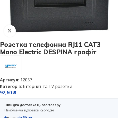
Натисніть, щоб збільшити
Розетка телефонна RJ11 САТ3
Mono Electric DESPINA графіт
Артикул:
12057
Категорія:
Інтернет та TV розетки
92,60
₴
Швидка доставка цього товару:
Найближча відправка: сьогодні
Meest
від 50 грн