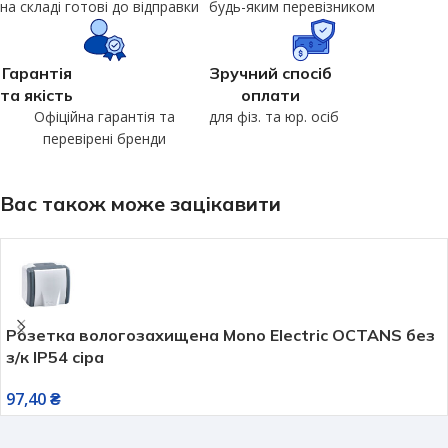
на складі готові до відправки
будь-яким перевізником
Гарантія
Зручний спосіб
та якість
оплати
Офіційна гарантія та
для фіз. та юр. осіб
перевірені бренди
Вас також може зацікавити
Розетка вологозахищена Mono Electric OCTANS без
з/к IP54 сіра
97,40
₴