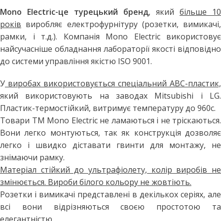
Mono Electric-це турецький бренд
, який
більше 10
років
виробляє електрофурнітуру (розетки, вимикачі,
рамки, і т.д.). Компанія Mono Electric використовує
найсучасніше обладнання лабораторії якості відповідно
до системи управління якістю ISO 9001.
У
виробах використовується спеціальний АВС-пластик,
який використовують на заводах Mitsubishi і LG.
Пластик-термостійкий, витримує температуру до 960с.
Товари ТМ Mono Electric не ламаються і не тріскаються.
Вони легко монтуються, так як конструкція дозволяє
легко і швидко діставати гвинти для монтажу, не
знімаючи рамку.
Матеріал стійкий до ультрафіолету, колір виробів не
змінюється. Вироби білого кольору не жовтіють.
Розетки і вимикачі представлені в декількох серіях, але
всі вони відрізняються своєю простотою та
елегантністю.