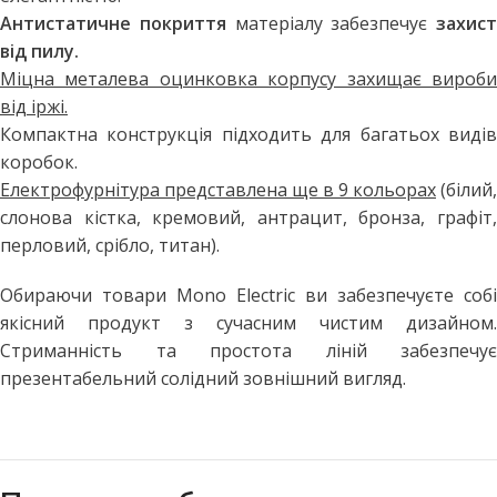
Антистатичне покриття
матеріалу забезпечує
захист
від пилу.
Міцна металева оцинковка корпусу захищає вироби
від іржі.
Компактна конструкція підходить для багатьох видів
коробок.
Електрофурнітура представлена ще в 9 кольорах
(білий,
слонова кістка, кремовий, антрацит, бронза, графіт,
перловий, срібло, титан).
Обираючи товари Mono Electric ви забезпечуєте собі
якісний продукт з сучасним чистим дизайном.
Стриманність та простота ліній забезпечує
презентабельний солідний зовнішний вигляд.