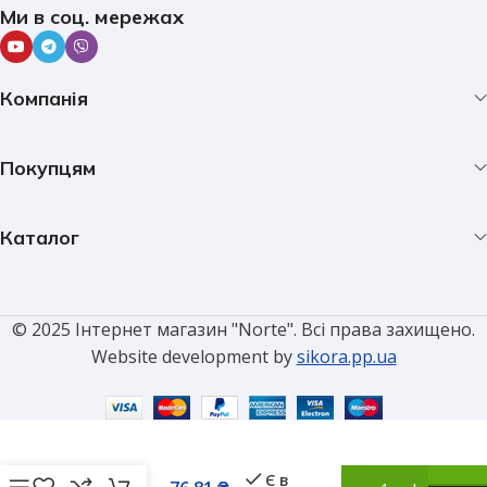
Ми в соц. мережах
Компанія
Покупцям
Каталог
© 2025 Інтернет магазин "Norte". Всі права захищено.
Website development by
sikora.pp.ua
Шина
нульова з
ізолятором
на DIN-
рейку 12
Є в