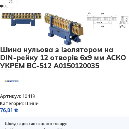
Натисніть, щоб збільшити
Шина нульова з ізолятором на
DIN-рейку 12 отворів 6х9 мм АСКО
УКРЕМ BC-512 A0150120035
Артикул:
10419
Категорія:
Шини
76,81
₴
Швидка доставка цього товару: