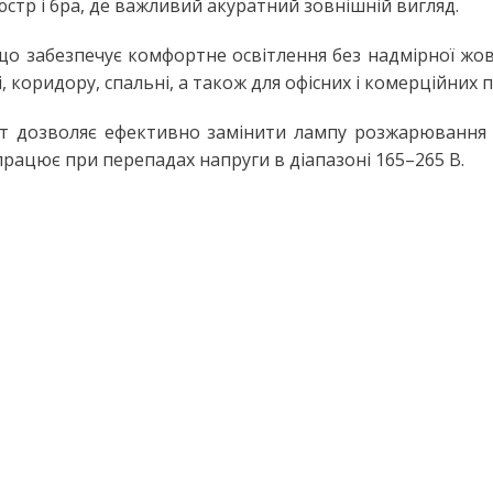
юстр і бра, де важливий акуратний зовнішній вигляд.
Настільні LED лампи
ьтом
Настільні лампи на струбцині
о забезпечує комфортне освітлення без надмірної жовт
і, коридору, спальні, а також для офісних і комерційних
ЛІХТАРІ ТА ПЕРЕНОСНІ ЛАМПИ
Ручні ліхтарі
Вт дозволяє ефективно замінити лампу розжарювання 
працює при перепадах напруги в діапазоні 165–265 В.
Переносні лампи
КОМПЛЕКТУЮЧІ ДЛЯ
ОСВІТЛЕННЯ
LED модулі
НЯ
Патрони для ламп
сні