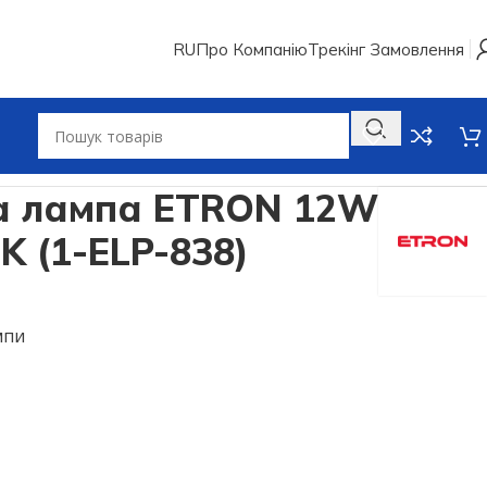
RU
Про Компанію
Трекінг Замовлення
LP-838)
на лампа ETRON 12W
K (1-ELP-838)
мпи