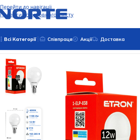
Перейти до навігації
Перейти до основного вмісту
Всі Категорії
Співпраця
Акції
Доставка
Головна
Освітлення
Світлодіодні лампи
Побутові LED 