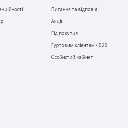
енційності
Питання та відповіді
ір
Акції
Гід покупця
Гуртовим клієнтам / B2B
Особистий кабінет