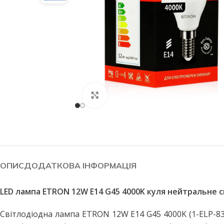
Натисніть, щоб збільшити
ОПИС
ДОДАТКОВА ІНФОРМАЦІЯ
LED лампа ETRON 12W E14 G45 4000K куля нейтральне св
СВІТЛОДІОДНІ ЛАМПИ
СВІТИЛЬНИКИ
Світлодіодна лампа ETRON 12W E14 G45 4000K (1-ELP-838