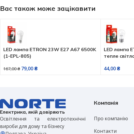
Вас також може зацікавити
LED лампа ETRON 23W E27 A67 6500K
LED лампа 
(1-EPL-805)
тепле світло
79,00
₴
44,00
₴
167,00
₴
Компанія
Електрика, якій довіряють
Про компанію
Освітлення та електротехнічні
вироби для дому та бізнесу
Контакти
Полтава, Україна