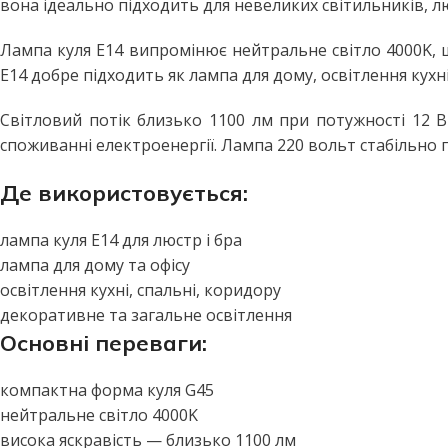
вона ідеально підходить для невеликих світильників, л
Побутові LED лампи
Стельові світильники
Філаментні лампи
Стельові світильники з пул
Лампа куля E14 випромінює нейтральне світло 4000K, щ
E14 добре підходить як лампа для дому, освітлення кухн
Декоративні лампи
Бра та настінні світильники
Промислові лампи
Точкові світильники
Світловий потік близько 1100 лм при потужності 12 
споживанні електроенергії. Лампа 220 вольт стабільно 
Інфрачервоні лампи
Підвісні світильники
Меблеві світильники
ВУЛИЧНЕ ОСВІТЛЕННЯ
Де використовується:
Прожектори світлодіодні
Споти
лампа куля E14 для люстр і бра
Вуличні світильники
ПРОМИСЛОВЕ ОСВІТЛЕН
лампа для дому та офісу
Вуличні ліхтарі
LED панелі армстронг
освітлення кухні, спальні, коридору
декоративне та загальне освітлення
Вулична гірлянда
Лінійні світильники
Основні переваги:
Промислові світильники підві
ДАТЧИКИ РУХУ ТА
ОСВІТЛЕННЯ
компактна форма куля G45
нейтральне світло 4000K
висока яскравість — близько 1100 лм