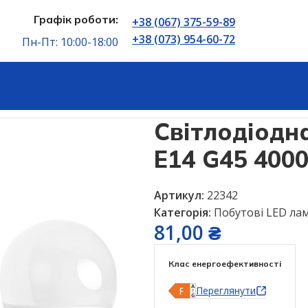
Графік роботи:
+38 (067) 375-59-89
+38 (073) 954-60-72
Пн-Пт: 10:00-18:00
лампи
Світлодіодна лампа ETRON 12W E14 G45 4000K (1-E
Світлодіод
E14 G45 4000
Артикул:
22342
Категорія:
Побутові LED ла
81,00
₴
Клас енергоефективності
Переглянути