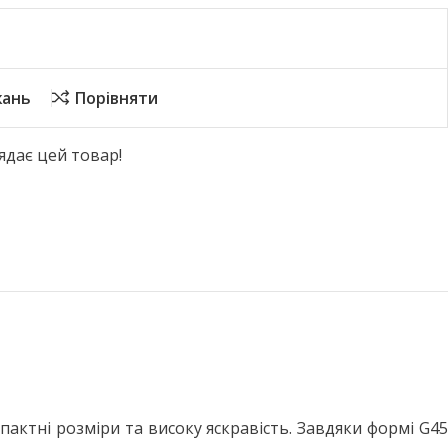
жань
Порівняти
ядає цей товар!
актні розміри та високу яскравість. Завдяки формі G45