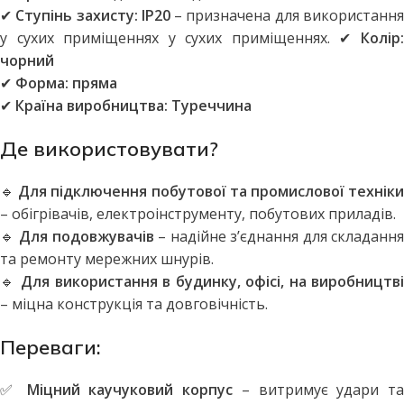
✔
Ступінь захисту:
IP20
– призначена для використанн
у сухих приміщеннях у сухих приміщеннях. ✔
Колір:
чорний
✔
Форма:
пряма
✔
Країна виробництва:
Туреччина
Де використовувати?
🔹
Для підключення побутової та промислової технік
– обігрівачів, електроінструменту, побутових приладів.
🔹
Для подовжувачів
– надійне з’єднання для складання
та ремонту мережних шнурів.
🔹
Для використання в будинку, офісі, на виробництві
– міцна конструкція та довговічність.
Переваги:
✅
Міцний каучуковий корпус
– витримує удари та