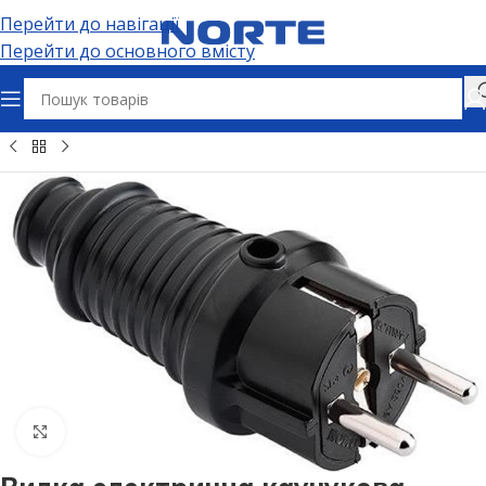
Перейти до навігації
Перейти до основного вмісту
ричні розʼєми та адаптери
Силові розʼєми
Силові вилки
Натисніть, щоб збільшити