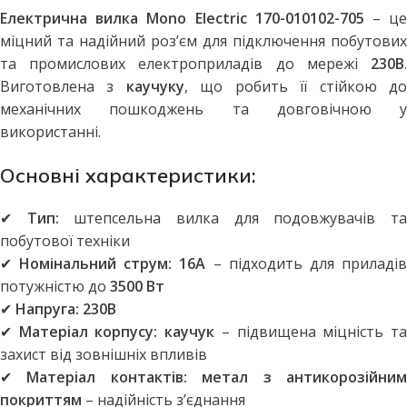
Електрична вилка Mono Electric 170-010102-705
– ц
міцний та надійний роз’єм для підключення побутових
та промислових електроприладів до мережі
230В
.
Виготовлена з
каучуку
, що робить її стійкою д
механічних пошкоджень та довговічною у
використанні.
Основні характеристики:
✔
Тип:
штепсельна вилка для подовжувачів т
побутової техніки
✔
Номінальний струм:
16А
– підходить для приладі
потужністю до
3500 Вт
✔
Напруга:
230В
✔
Матеріал корпусу:
каучук
– підвищена міцність т
захист від зовнішніх впливів
✔
Матеріал контактів:
метал з антикорозійни
покриттям
– надійність з’єднання