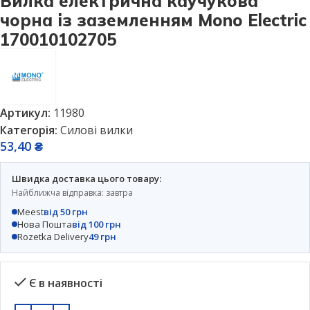
Вилка електрична каучукова
чорна із заземленням Mono Electric
170010102705
Артикул:
11980
Категорія:
Силові вилки
53,40
₴
Швидка доставка цього товару:
Найближча відправка: завтра
Meest
від 50 грн
Нова Пошта
від 100 грн
Rozetka Delivery
49 грн
Є в наявності