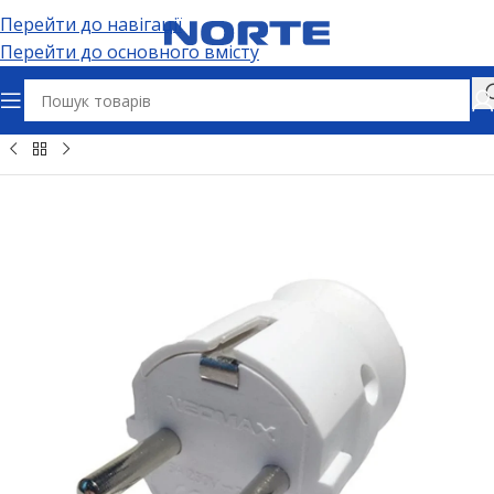
Перейти до навігації
Перейти до основного вмісту
ʼєми та адаптери
Електричні розʼєми
Вилки штепсельні