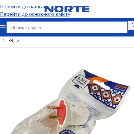
Перейти до навігації
Перейти до основного вмісту
ʼєми та адаптери
Електричні розʼєми
Вилки штепсельні