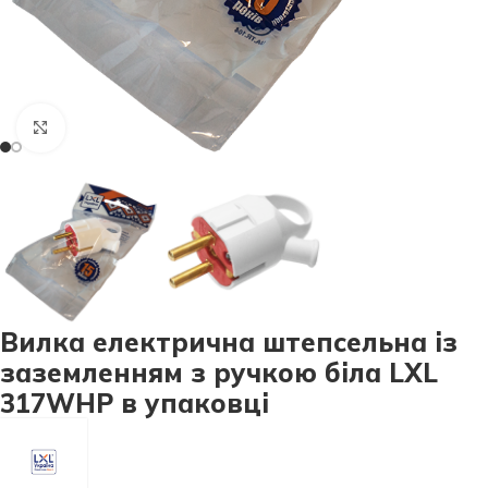
Натисніть, щоб збільшити
Вилка електрична штепсельна із
заземленням з ручкою біла LXL
317WHP в упаковці