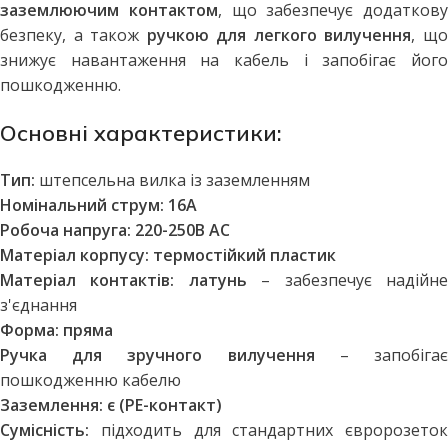
заземлюючим контактом
, що забезпечує додаткову
безпеку, а також
ручкою для легкого вилучення
, щ
знижує навантаження на кабель і запобігає його
пошкодженню.
Основні характеристики:
Тип:
штепсельна вилка із заземленням
Номінальний струм:
16А
Робоча напруга:
220-250В AC
Матеріал корпусу:
термостійкий пластик
Матеріал контактів:
латунь
– забезпечує надійн
з'єднання
Форма:
пряма
Ручка для зручного вилучення
– запобіга
пошкодженню кабелю
Заземлення:
є (PE-контакт)
Сумісність:
підходить для стандартних євророзеток