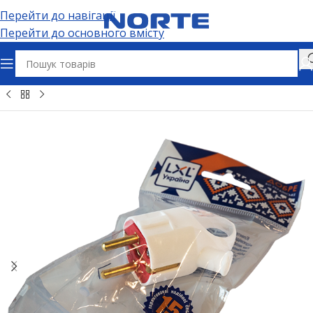
Перейти до навігації
Перейти до основного вмісту
ʼєми та адаптери
Електричні розʼєми
Вилки штепсельні