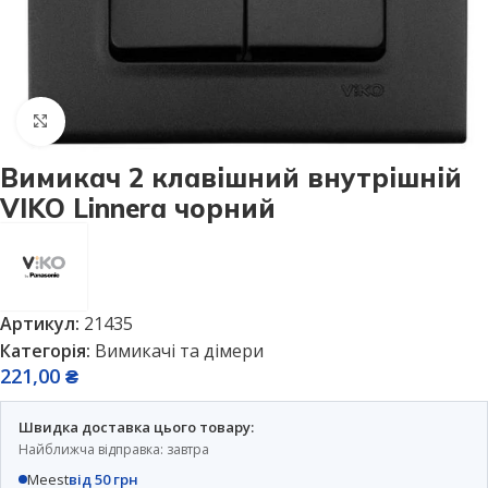
Натисніть, щоб збільшити
Вимикач 2 клавішний внутрішній
VIKO Linnera чорний
Артикул:
21435
Категорія:
Вимикачі та дімери
221,00
₴
Швидка доставка цього товару:
Найближча відправка: завтра
Meest
від 50 грн