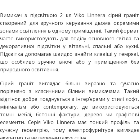
Вимикач з підсвіткою 2 кл Viko Linnera сірий граніт
створений для зручного керування двома окремими
зонами освітлення в одному приміщенні. Такий формат
часто використовують для поділу основного світла та
декоративної підсвітки у вітальні, спальні або кухні.
Підсвітка допомагає швидко знайти клавіші у темряві,
що особливо зручно вночі або у приміщеннях без
природного освітлення.
Сірий граніт виглядає більш виразно та сучасно
порівняно з класичними білими вимикачами. Такий
відтінок добре поєднується з інтер’єрами у стилі лофт,
мінімалізм або contemporary, де використовуються
темні меблі, бетонні фактури, дерево чи графітові
елементи. Серія Viko Linnera має тонкий профіль та
сучасну геометрію, тому електрофурнітура виглядає
акуратно та не перевантажує стіну.