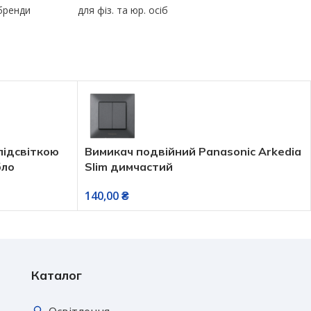
 бренди
для фіз. та юр. осіб
підсвіткою
Вимикач подвійний Panasonic Arkedia
бло
Slim димчастий
140,00
₴
Каталог