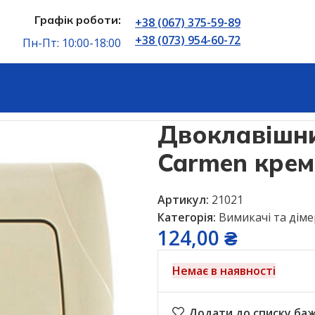
Графік роботи:
+38 (067) 375-59-89
+38 (073) 954-60-72
Пн-Пт: 10:00-18:00
ішний вимикач Viko Carmen кремовий
Двоклавішни
Carmen кре
Артикул:
21021
Категорія:
Вимикачі та дім
124,00
₴
Немає в наявності
Додати до списку ба