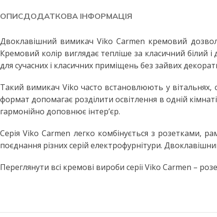
Побутові LED лампи
Стельові світильники
ОПИС
ДОДАТКОВА ІНФОРМАЦІЯ
Філаментні лампи
Стельові світильники з пул
Декоративні лампи
Бра та настінні світильники
Двоклавішний вимикач Viko Carmen кремовий дозволяє
Кремовий колір виглядає тепліше за класичний білий і 
Промислові лампи
Точкові світильники
для сучасних і класичних приміщень без зайвих декорат
Інфрачервоні лампи
Підвісні світильники
Такий вимикач Viko часто встановлюють у вітальнях, с
Меблеві світильники
ВУЛИЧНЕ ОСВІТЛЕННЯ
формат допомагає розділити освітлення в одній кімнат
Прожектори світлодіодні
Споти
гармонійно доповнює інтер’єр.
Вуличні світильники
ПРОМИСЛОВЕ ОСВІТЛЕН
Серія Viko Carmen легко комбінується з розетками, 
Вуличні ліхтарі
LED панелі армстронг
поєднання різних серій електрофурнітури. Двоклавішн
Вулична гірлянда
Лінійні світильники
Переглянути всі кремові вироби серії Viko Carmen – роз
Промислові світильники підві
ДАТЧИКИ РУХУ ТА
ОСВІТЛЕННЯ