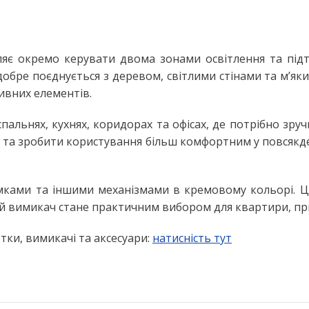
Настільні LED лампи
ьтом
Настільні лампи на струбцині
ЛІХТАРІ ТА ПЕРЕНОСНІ ЛАМПИ
 окремо керувати двома зонами освітлення та підтри
добре поєднується з деревом, світлими стінами та м’як
Ручні ліхтарі
ивних елементів.
Переносні лампи
пальнях, кухнях, коридорах та офісах, де потрібно зр
КОМПЛЕКТУЮЧІ ДЛЯ
ОСВІТЛЕННЯ
і та зробити користування більш комфортним у повсякде
LED модулі
НЯ
Патрони для ламп
рамками та іншими механізмами в кремовому кольорі. 
ий вимикач стане практичним вибором для квартири, пр
етки, вимикачі та аксесуари:
натисність тут
сні