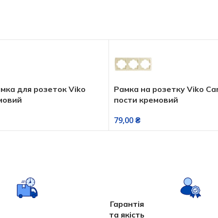
ка для розеток Viko
Рамка на розетку Viko Car
овий
пости кремовий
79,00
₴
Гарантія
та якість