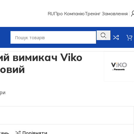
RU
Про Компанію
Трекінг Замовлення
й вимикач Viko
мовий
ери
жань
Порівняти