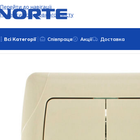
Перейти до навігації
Перейти до основного вмісту
Всі Категорії
Співпраця
Акції
Доставка
Головна
Електрофурнітура
Вимикачі та дімери
Двоклав