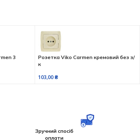
men 3
Розетка Viko Carmen кремовий без з/
к
103,00
₴
Зручний спосіб
оплати