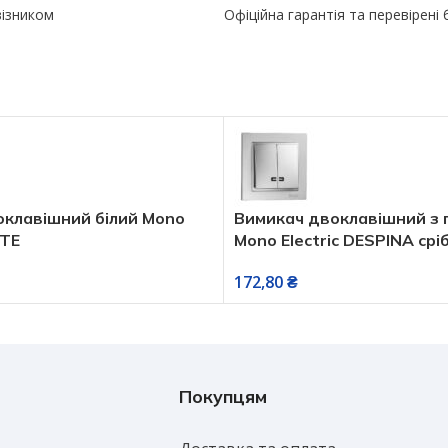
візником
Офіційна гарантія та перевірені
клавішний білий Mono
Вимикач двоклавішний з 
NTE
Mono Electric DESPINA срі
172,80
₴
Покупцям