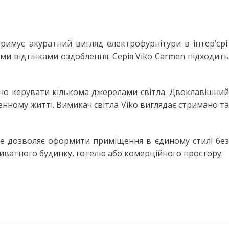
мує акуратний вигляд електрофурнітури в інтер’єрі.
ими відтінками оздоблення. Серія Viko Carmen підходить
учно керувати кількома джерелами світла. Двоклавішний
нному житті. Вимикач світла Viko виглядає стримано та
Це дозволяє оформити приміщення в єдиному стилі без
иватного будинку, готелю або комерційного простору.