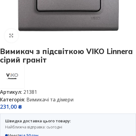
Натисніть, щоб збільшити
Вимикач з підсвіткою VIKO Linnera
сірий граніт
Артикул:
21381
Категорія:
Вимикачі та дімери
231,00
₴
Швидка доставка цього товару:
Найближча відправка: сьогодні
Meest
від 50 грн