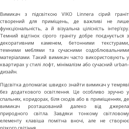
Вимикач з підсвіткою VIKO Linnera сірий граніт
створений для приміщень, де важливі не лише
функціональність, а й візуальна цілісність інтер’єру.
Темний відтінок сірого граніту добре поєднується з
декоративним каменем, бетонними текстурами,
темними меблями та сучасними оздоблювальними
матеріалами. Такий вимикач часто використовують у
квартирах у стилі лофт, мінімалізм або сучасний urban-
дизайн.
Підсвітка допомагає швидко знайти вимикач у темряві
без додаткового освітлення. Це особливо зручно у
спальнях, коридорах, біля сходів або в приміщеннях, де
вимикач розташований далеко від джерела
природного світла. Завдяки тонкому світловому
елементу клавіша помітна вночі, але не створює
різкого світіння.