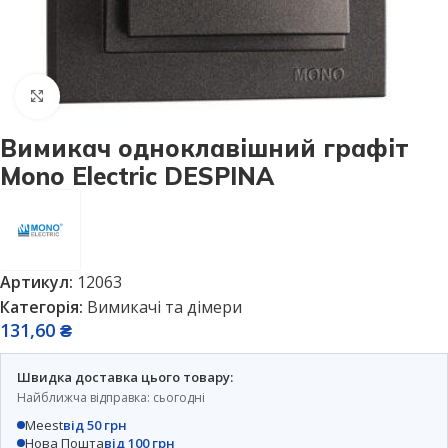
Натисніть, щоб збільшити
Вимикач одноклавішний графіт
Mono Electric DESPINA
Артикул:
12063
Категорія:
Вимикачі та дімери
131,60
₴
Швидка доставка цього товару:
Найближча відправка: сьогодні
Meest
від 50 грн
Нова Пошта
від 100 грн