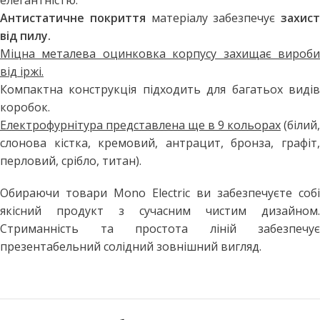
елегантністю.
Антистатичне покриття
матеріалу забезпечує
захист
від пилу.
Міцна металева оцинковка корпусу захищає вироби
від іржі.
Компактна конструкція підходить для багатьох видів
коробок.
Електрофурнітура представлена ще в 9 кольорах
(білий,
слонова кістка, кремовий, антрацит, бронза, графіт,
перловий, срібло, титан).
Обираючи товари Mono Electric ви забезпечуєте собі
якісний продукт з сучасним чистим дизайном.
Стриманність та простота ліній забезпечує
презентабельний солідний зовнішний вигляд.