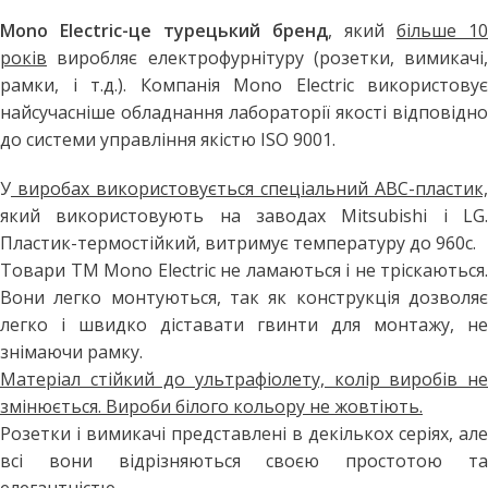
Mono Electric-це турецький бренд
, який
більше 10
років
виробляє електрофурнітуру (розетки, вимикачі,
рамки, і т.д.). Компанія Mono Electric використовує
найсучасніше обладнання лабораторії якості відповідно
до системи управління якістю ISO 9001.
У
виробах використовується спеціальний АВС-пластик,
який використовують на заводах Mitsubishi і LG.
Пластик-термостійкий, витримує температуру до 960с.
Товари ТМ Mono Electric не ламаються і не тріскаються.
Вони легко монтуються, так як конструкція дозволяє
легко і швидко діставати гвинти для монтажу, не
знімаючи рамку.
Матеріал стійкий до ультрафіолету, колір виробів не
змінюється. Вироби білого кольору не жовтіють.
Розетки і вимикачі представлені в декількох серіях, але
всі вони відрізняються своєю простотою та