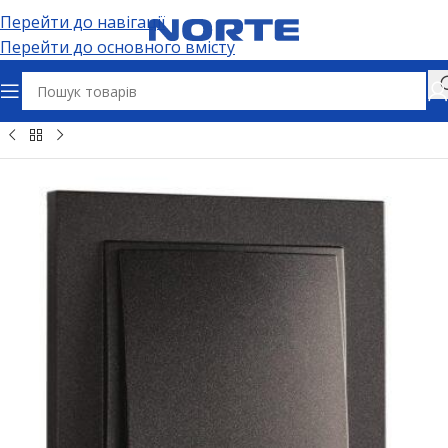
Перейти до навігації
Перейти до основного вмісту
Головна
Електрофурнітура
Вимикачі та дімери