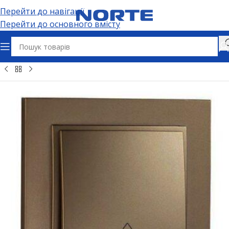
Перейти до навігації
Перейти до основного вмісту
лектрофурнітура
Вимикачі та дімери
Прохідні вимикачі