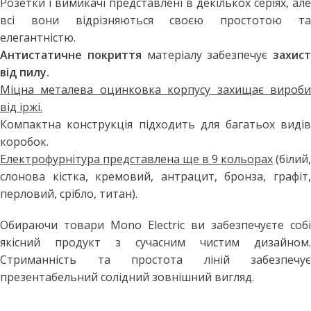
Розетки і вимикачі представлені в декількох серіях, але
всі вони відрізняються своєю простотою та
елегантністю.
Антистатичне покриття
матеріалу забезпечує
захист
від пилу.
Міцна металева оцинковка корпусу захищає вироби
від іржі.
Компактна конструкція підходить для багатьох видів
коробок.
Електрофурнітура представлена ще в 9 кольорах
(білий,
слонова кістка, кремовий, антрацит, бронза, графіт,
перловий, срібло, титан).
Обираючи товари Mono Electric ви забезпечуєте собі
якісний продукт з сучасним чистим дизайном.
Стриманність та простота ліній забезпечує
презентабельний солідний зовнішний вигляд.