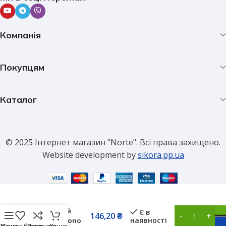
Компанія
Покупцям
Каталог
© 2025 Інтернет магазин "Norte". Всі права захищено.
Website development by
sikora.pp.ua
Вимикач
одноклавішний
прохідний
Є в
146,20
₴
наявності
бронза Mono
Меню
Список бажань
Порівняти
Кошик