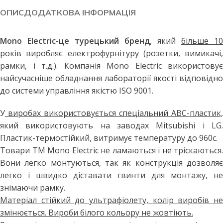
ОПИС
ДОДАТКОВА ІНФОРМАЦІЯ
Mono Electric-це турецький бренд
, який
більше 10
років
виробляє електрофурнітуру (розетки, вимикачі,
рамки, і т.д.). Компанія Mono Electric використовує
найсучасніше обладнання лабораторії якості відповідно
до системи управління якістю ISO 9001.
У
виробах використовується спеціальний АВС-пластик,
який використовують на заводах Mitsubishi і LG.
Пластик-термостійкий, витримує температуру до 960с.
Товари ТМ Mono Electric не ламаються і не тріскаються.
Вони легко монтуються, так як конструкція дозволяє
легко і швидко діставати гвинти для монтажу, не
знімаючи рамку.
Матеріал стійкий до ультрафіолету, колір виробів не
змінюється. Вироби білого кольору не жовтіють.