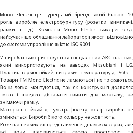
Mono Electric-це турецький бренд
, який
більше 10
років
виробляє електрофурнітуру (розетки, вимикачі,
рамки, і т.д.). Компанія Mono Electric використовує
найсучасніше обладнання лабораторії якості відповідно
до системи управління якістю ISO 9001.
У
виробах використовується спеціальний АВС-пластик,
який використовують на заводах Mitsubishi і LG.
Пластик-термостійкий, витримує температуру до 960с.
Товари ТМ Mono Electric не ламаються і не тріскаються.
Вони легко монтуються, так як конструкція дозволяє
легко і швидко діставати гвинти для монтажу, не
знімаючи рамку.
Матеріал стійкий до ультрафіолету, колір виробів не
змінюється. Вироби білого кольору не жовтіють.
Розетки і вимикачі представлені в декількох серіях, але
всі вони відрізняються своєю простотою та