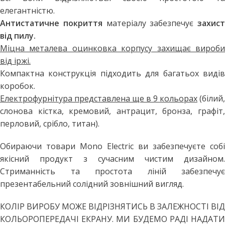
елегантністю.
Антистатичне покриття
матеріалу забезпечує
захист
від пилу.
Міцна металева оцинковка корпусу захищає вироби
від іржі.
Компактна конструкція підходить для багатьох видів
коробок.
Електрофурнітура представлена ще в 9 кольорах
(білий,
слонова кістка, кремовий, антрацит, бронза, графіт,
перловий, срібло, титан).
Обираючи товари Mono Electric ви забезпечуєте собі
якісний продукт з сучасним чистим дизайном.
Стриманність та простота ліній забезпечує
презентабельний солідний зовнішний вигляд.
КОЛІР ВИРОБУ МОЖЕ ВІДРІЗНЯТИСЬ В ЗАЛЕЖНОСТІ ВІД
КОЛЬОРОПЕРЕДАЧІ ЕКРАНУ. МИ БУДЕМО РАДІ НАДАТИ