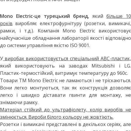
Mono Electric-це турецький бренд
, який
більше 10
років
виробляє електрофурнітуру (розетки, вимикачі,
рамки, і т.д.). Компанія Mono Electric використовує
найсучасніше обладнання лабораторії якості відповідно
до системи управління якістю ISO 9001.
У
виробах використовується спеціальний АВС-пластик,
який використовують на заводах Mitsubishi і LG.
Пластик-термостійкий, витримує температуру до 960с.
Товари ТМ Mono Electric не ламаються і не тріскаються.
Вони легко монтуються, так як конструкція дозволяє
легко і швидко діставати гвинти для монтажу, не
знімаючи рамку.
Матеріал стійкий до ультрафіолету, колір виробів не
змінюється. Вироби білого кольору не жовтіють.
Розетки і вимикачі представлені в декількох серіях, але