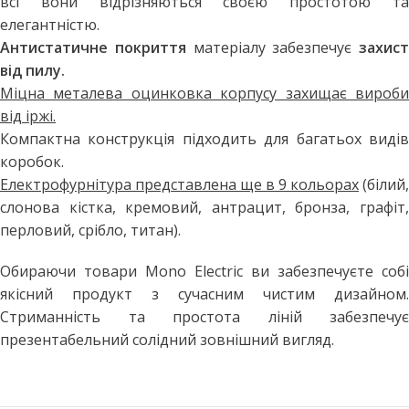
всі вони відрізняються своєю простотою та
елегантністю.
Антистатичне покриття
матеріалу забезпечує
захист
від пилу.
Міцна металева оцинковка корпусу захищає вироби
від іржі.
Компактна конструкція підходить для багатьох видів
коробок.
Електрофурнітура представлена ще в 9 кольорах
(білий,
слонова кістка, кремовий, антрацит, бронза, графіт,
перловий, срібло, титан).
Обираючи товари Mono Electric ви забезпечуєте собі
якісний продукт з сучасним чистим дизайном.
Стриманність та простота ліній забезпечує
презентабельний солідний зовнішний вигляд.