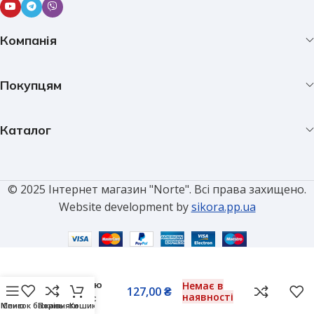
Компанія
Покупцям
Каталог
© 2025 Інтернет магазин "Norte". Всі права захищено.
Website development by
sikora.pp.ua
Вимикач
прохідний з
підсвіткою
Немає в
127,00
₴
наявності
Panasonic
Меню
Список бажань
Порівняти
Кошик
Arkedia Slim