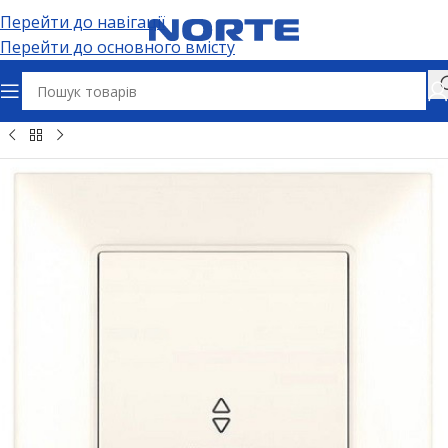
Перейти до навігації
Перейти до основного вмісту
лектрофурнітура
Вимикачі та дімери
Прохідні вимикачі